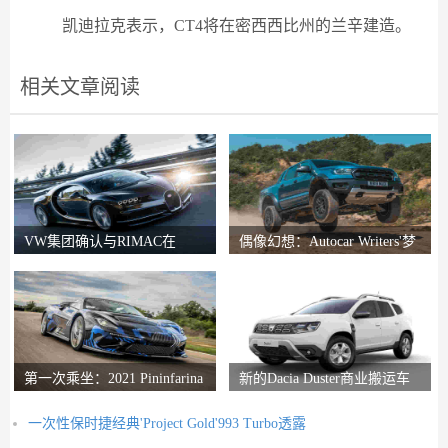
凯迪拉克表示，CT4将在密西西比州的兰辛建造。
相关文章阅读
VW集团确认与RIMAC在
偶像幻想：Autocar Writers'梦
Bugatti合资企业中的会谈
想二手车
第一次乘坐：2021 Pininfarina
新的Dacia Duster商业搬运车
Battista评论
推出
一次性保时捷经典'Project Gold'993 Turbo透露