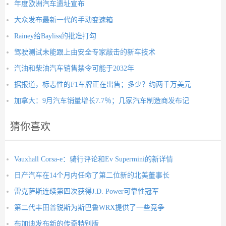
年度欧洲汽车遗址宣布
大众发布最新一代的手动变速箱
Rainey给Bayliss的批准打勾
驾驶测试未能跟上由安全专家敲击的新车技术
汽油和柴油汽车销售禁令可能于2032年
据报道，标志性的F1车牌正在出售；多少？约两千万美元
加拿大：9月汽车销量增长7.7％；几家汽车制造商发布记
猜你喜欢
Vauxhall Corsa-e：骑行评论和Ev Supermini的新详情
日产汽车在14个月内任命了第二位新的北美董事长
雷克萨斯连续第四次获得J.D. Power可靠性冠军
第二代丰田普锐斯为斯巴鲁WRX提供了一些竞争
布加迪发布新的传奇特别版