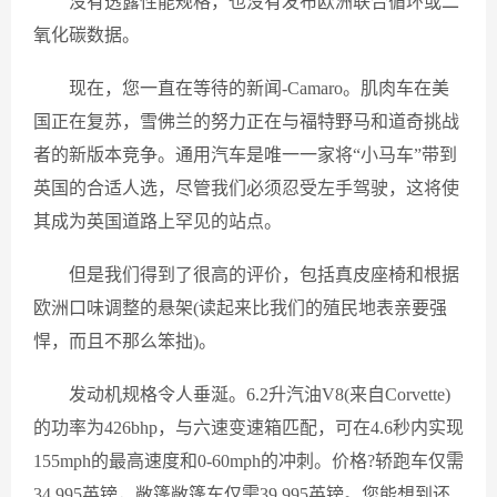
没有透露性能规格，也没有发布欧洲联合循环或二
氧化碳数据。
现在，您一直在等待的新闻-Camaro。肌肉车在美
国正在复苏，雪佛兰的努力正在与福特野马和道奇挑战
者的新版本竞争。通用汽车是唯一一家将“小马车”带到
英国的合适人选，尽管我们必须忍受左手驾驶，这将使
其成为英国道路上罕见的站点。
但是我们得到了很高的评价，包括真皮座椅和根据
欧洲口味调整的悬架(读起来比我们的殖民地表亲要强
悍，而且不那么笨拙)。
发动机规格令人垂涎。6.2升汽油V8(来自Corvette)
的功率为426bhp，与六速变速箱匹配，可在4.6秒内实现
155mph的最高速度和0-60mph的冲刺。价格?轿跑车仅需
34,995英镑，敞篷敞篷车仅需39,995英镑。您能想到还