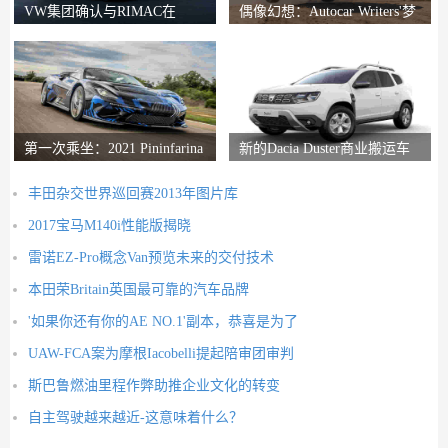
VW集团确认与RIMAC在
偶像幻想：Autocar Writers'梦
Bugatti合资企业中的会谈
想二手车
第一次乘坐：2021 Pininfarina
新的Dacia Duster商业搬运车
Battista评论
推出
丰田杂交世界巡回赛2013年图片库
2017宝马M140i性能版揭晓
雷诺EZ-Pro概念Van预览未来的交付技术
本田荣Britain英国最可靠的汽车品牌
'如果你还有你的AE NO.1'副本，恭喜是为了
UAW-FCA案为摩根Iacobelli提起陪审团审判
斯巴鲁燃油里程作弊助推企业文化的转变
自主驾驶越来越近-这意味着什么？