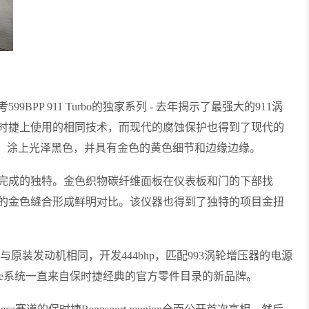
PP 911 Turbo的独家系列 - 去年揭示了最强大的911涡
了当今保时捷上使用的相同技术，而现代的腐蚀保护也得到了现代的
扭曲'轮，涂上光泽黑色，并具有金色的黄色细节和边缘边缘。
完成的独特。金色织物碳纤维面板在仪表板和门的下部找
的金色缝合形成鲜明对比。该仪器也得到了独特的项目金扭
与原装发动机相同，开发444bhp，匹配993涡轮增压器的电源
ive系统一直来自保时捷经典的官方零件目录的新品牌。