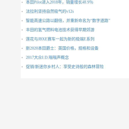
本田Pilot进入2018年，销量增长48.9％
法拉利坚持自然吸气的v12s
智能高速公路以翻倍，并重新命名为“数字道路”
丰田的氢气燃料电池技术获得早期郊游
莲花与JBXE赛车一起为新的极端E系列
新2020本田爵士：英国价格，规格和设备
2017大众I.D.嗡嗡声概念
促销/新迷你乡村人：享受史诗般的森林冒险