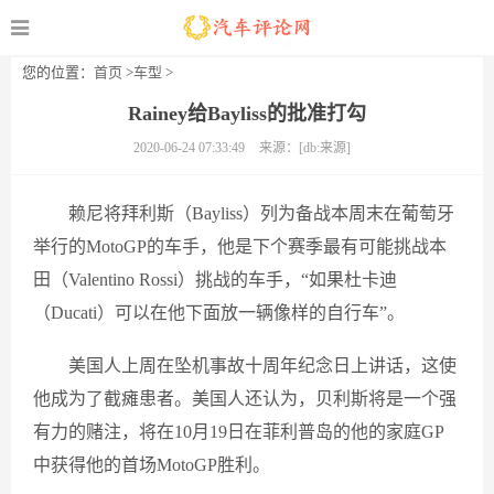
您的位置：
首页
>
车型
>
Rainey给Bayliss的批准打勾
2020-06-24 07:33:49
来源：[db:来源]
赖尼将拜利斯（Bayliss）列为备战本周末在葡萄牙
举行的MotoGP的车手，他是下个赛季最有可能挑战本
田（Valentino Rossi）挑战的车手，“如果杜卡迪
（Ducati）可以在他下面放一辆像样的自行车”。
美国人上周在坠机事故十周年纪念日上讲话，这使
他成为了截瘫患者。美国人还认为，贝利斯将是一个强
有力的赌注，将在10月19日在菲利普岛的他的家庭GP
中获得他的首场MotoGP胜利。