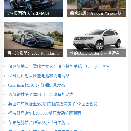
VW集团确认与RIMAC在
偶像幻想：Autocar Writers'梦
Bugatti合资企业中的会谈
想二手车
第一次乘坐：2021 Pininfarina
新的Dacia Duster商业搬运车
Battista评论
推出
追逐凯美瑞：雪佛兰要求经销商将凯美瑞（Camry）放在
保时捷计划高性能电池和充电网络
Caterham七310R - 详细信息发布
迈凯轮排除了本田用于公路车的动力
英国汽车保险业必须“按顺序放置房子”说国会议员
福特野马谢尔比GT500增压发动机图表面
苹果与赫兹合作管理小型自主舰队