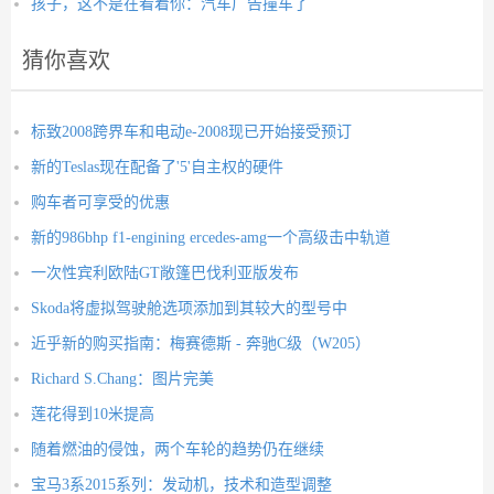
孩子，这不是在看着你：汽车广告撞车了
猜你喜欢
标致2008跨界车和电动e-2008现已开始接受预订
新的Teslas现在配备了'5'自主权的硬件
购车者可享受的优惠
新的986bhp f1-engining ercedes-amg一个高级击中轨道
一次性宾利欧陆GT敞篷巴伐利亚版发布
Skoda将虚拟驾驶舱选项添加到其较大的型号中
近乎新的购买指南：梅赛德斯 - 奔驰C级（W205）
Richard S.Chang：图片完美
莲花得到10米提高
随着燃油的侵蚀，两个车轮的趋势仍在继续
宝马3系2015系列：发动机，技术和造型调整