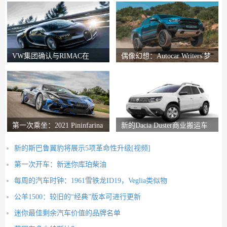
VW集团确认与RIMAC在
偶像幻想：Autocar Writers'梦
Bugatti合资企业中的会谈
想二手车
第一次乘坐：2021 Pininfarina
新的Dacia Duster商业搬运车
Battista评论
推出
新的斯巴鲁翼豹将展示5项革命性升级[视频]
第一次开车：新迷你库珀柴油
每周的汽车时钟：1961雪铁龙ID19，Veglia类似物
公羊1500：较旧的“经典”版本可进行更新
迷你最佳剩余汽车价值的品牌名单