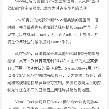
Skoda已成为最新的VW集团制造商，以采用“虚拟
驾驶舱”数字仪器显示器作为其许多型号的选项。
VW和奥迪的大部分横跨VW和奥迪的范围有一段
时间，并且最近也被添加到选择座椅和Cupra型号。它
现在可以在Skodaoctavia，Superb Andkaroq上提供，并
将在今年晚些时候添加到Kodiaq系列。
耗£费450，系统看起来与其他VW集团型号的型号
相似，具有一款具有可定制布局和3D图形的大型高清
TFT屏幕，代替传统的模拟拨盘。SystemUllows用户可
以通过SAT-NAV地图优先级仪器，反之亦然，娱乐，跳
闸和驾驶辅助信息屏幕也可定制。安装在方向盘上的控
制允许您在不同的显示器之间轻弹并缩放到地图。
Virtual Cockpit可以在Octavia和Se Spec及更高版本