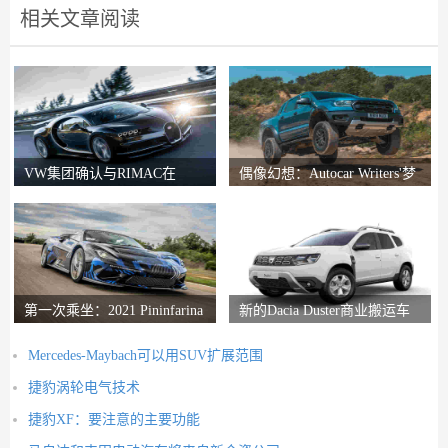
相关文章阅读
VW集团确认与RIMAC在
偶像幻想：Autocar Writers'梦
Bugatti合资企业中的会谈
想二手车
第一次乘坐：2021 Pininfarina
新的Dacia Duster商业搬运车
Battista评论
推出
Mercedes-Maybach可以用SUV扩展范围
捷豹涡轮电气技术
捷豹XF：要注意的主要功能