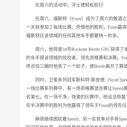
在周六的活动中，浮士德轻松航行
在周六，福斯特（Foust）成为了周六的敬
一天就参加了每场比赛。凭借他的胜利，Foust
福斯特比该领域的任何其他车手都要快一秒多。
周六，他驾驶34号Rockstar Beetle G
的车手是该领域的佼佼者，领先资格赛和决赛。Fo
终点仅三圈时他丢了一个轮子，使Beetle离开了赛
同时，卫冕系列冠军斯科特·斯皮德（Scott 
一场比赛系列赛中，有一场资格赛混合赛让Speed离开了
名第七。在一场干净，快速的比赛中，他设法恢复
在半决赛中的胜利为他赢得了领先于Foust的领先
麻烦继续困扰着Speed。另一名竞争对手将S