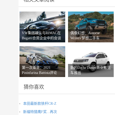
VW集团确认与RIMAC在
偶像幻想：Autocar
Bugatti合资企业中的会谈
Writers'梦想二手车
第一次乘坐：2021
新的Dacia Duster商业搬运
Pininfarina Battista评论
车推出
猜你喜欢
本田最新款铁杆CR-Z
新福特猎鹰F奖...再次