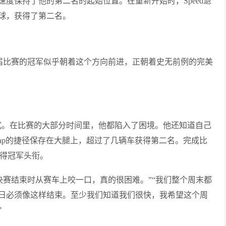
度保持了他的第二名的起始位置。在重新开始时，Speed退
球，获得了第二名。
位12届比赛的冠军似乎朝着这个方向前进，正朝着史无前例的完美
模式。在比赛的大部分时间里，他都陷入了困境。他还知道自己
 Lap的捷径保存在大腿上，超过了几辆车获得第二名。完成比
获得冠军头衔。
总决赛结束时从赛车上咬一口，真的很困难。”“我们整个周末都
日必须像这样结束。至少我们知道我们很快，我希望这个周
”