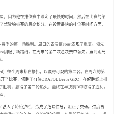
酒之星，因为他在排位赛中设定了最快的时间，然后在比赛的第
赢得了驾驶锦标赛的最高积分。在设置最快的排位赛时间方面，
RC获得了本赛季的第一场胜利。周日的表演使Foust表现了重复。领先
ust驯服了新路线，在周末的第二次总决赛中领先，直到距离
道。
Speed）整个周末都在挣扎，以赢得可观的第二名。在周六的第
比赛，领跑了41位ORAFOL Beetle GRC，在起跑线上排
了胜利，赢得了第二轮热火，最终在半决赛B中取得了胜利。
位置。
peed驶入了轮胎护栏，造成了危险信号，阻止了交通。过度冒