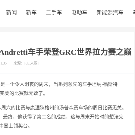
新闻
新车
二手车
电动车
新能源汽车
dretti车手荣登GRC世界拉力赛之巅
41:35
来源：[db:来源]
这是一个令人沮丧的周末，当系列领先的车手坦纳·福斯特
子时，完美的比赛就无效了。
比赛-周六的比赛与康涅狄格州的汤普森赛车场的周日比赛无关。
就陷入困境。最终，他获得了第二名的成绩，这与周末开始时的想法完
中登上领奖台。