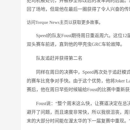
犯司机被处罚，并被移至修改后的发车网的后面。速
回了场地，但是他在最后一圈获得了令人兴奋的传
访问Torque News主页以获取更多故事。
Speed的队友Foust期待周日重返周六。这
双头赛车前进，直到他的甲壳虫GRC车轮故障。
队友追赶并获得第二名
同样在周日的决赛中，Speed再次处于追赶
的赛车比竞争对手快。由于这个优势，他将Joker
赛后，他在周日早些时候输给Foust的比赛中重新
Foust说：“整个周末这么快，让赛道决定在
避开了问题，而且速度非常快，所以我很沮丧，周
末的大部分时间能在渥太华的下一届复赛中重现。