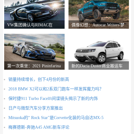
VW集团确认与RIMAC在
偶像幻想：Autocar Writers'梦
Bugatti合资企业中的会谈
想二手车
第一次乘坐：2021 Pininfarina
新的Dacia Duster商业搬运车
Battista评论
推出
销量持续增长，创下4月份的新高
2018 BMW X2可以和2系双门跑车一样发挥魔力吗？
保时捷911 Turbo Facelft间谍镜头揭示了新的内饰
日产与微型汽车分享方案推出
Mitsuoka的“ Rock Star”是Corvette化装的马自达MX-5
梅赛德斯-奔驰A45 AMG新车评论