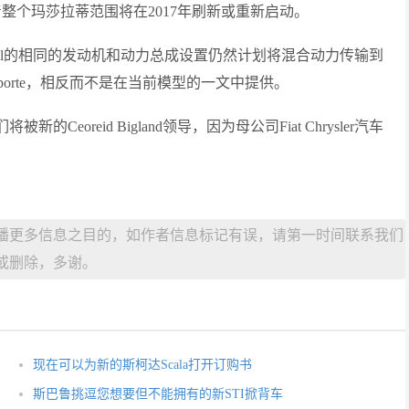
始，意味着整个玛莎拉蒂范围将在2017年刷新或重新启动。
tewill的相同的发动机和动力总成设置仍然计划将混合动力传输到
oporte，相反而不是在当前模型的一文中提供。
的Ceoreid Bigland领导，因为母公司Fiat Chrysler汽车
播更多信息之目的，如作者信息标记有误，请第一时间联系我们
或删除，多谢。
现在可以为新的斯柯达Scala打开订购书
斯巴鲁挑逗您想要但不能拥有的新STI掀背车