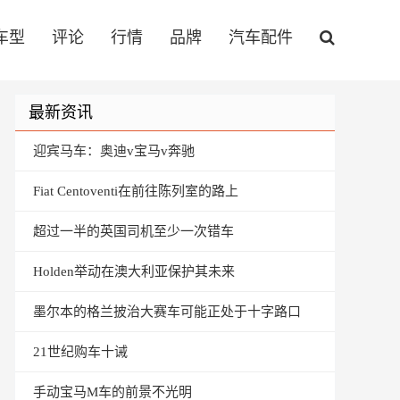
车型
评论
行情
品牌
汽车配件
最新资讯
迎宾马车：奥迪v宝马v奔驰
Fiat Centoventi在前往陈列室的路上
超过一半的英国司机至少一次错车
Holden举动在澳大利亚保护其未来
墨尔本的格兰披治大赛车可能正处于十字路口
21世纪购车十诫
手动宝马M车的前景不光明