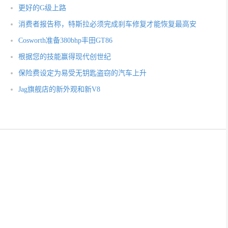
更好的G级上路
消费者报告称，特斯拉必须完成刹车修复才能恢复最高安
Cosworth准备380bhp丰田GT86
根据您的技能赢得现代创世纪
保险费设定为易受无钥匙盗窃的汽车上升
Jag旗舰店的新外观和新V8