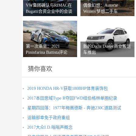
VW集团确认与RIMAC在
偶像幻想：Autocar
Bugatti合资企业中的会谈
Writers'梦想二手车
第一次乘坐：2021
新的Dacia Duster商业搬运
Pininfarina Battista评论
车推出
猜你喜欢
2019 HONDA HR-V获取180BHP体育装饰包
2017本田思域Type R夺回FWD纽伯格林单圈纪录
星期四回落：1977年梅赛德斯 - 奔驰230C道路测试
运输部幸免于政府重组
2017大众I.D.嗡嗡声概念