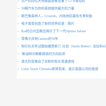
日产的四位大师级建造者签署了GT-R发动机
50辆汽车为你的英镑提供最大的力量
斯巴鲁森林人，Crostrek，内陆地区最佳冬季轮胎
电子类型创造了新的世界纪录：图片
Kia的日内瓦概念揭示了下一代Optima Saloon
雪佛兰庆祝Camaro的50年
狗仔队杀死试图拍摄贾斯汀·比伯（Justin Bieber）法拉利458
'柴油辩论朝着错误的方向前进'
澳大利亚推出了全新的街头竞速游戏
Lister Storm Chinialor即将到来，提示英国公司的首席