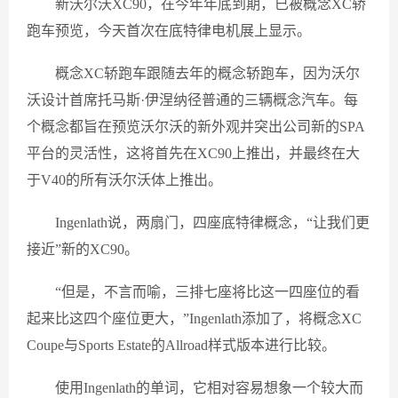
新沃尔沃XC90，在今年年底到期，已被概念XC轿
跑车预览，今天首次在底特律电机展上显示。
概念XC轿跑车跟随去年的概念轿跑车，因为沃尔
沃设计首席托马斯·伊涅纳径普通的三辆概念汽车。每
个概念都旨在预览沃尔沃的新外观并突出公司新的SPA
平台的灵活性，这将首先在XC90上推出，并最终在大
于V40的所有沃尔沃体上推出。
Ingenlath说，两扇门，四座底特律概念，“让我们更
接近”新的XC90。
“但是，不言而喻，三排七座将比这一四座位的看
起来比这四个座位更大，”Ingenlath添加了，将概念XC
Coupe与Sports Estate的Allroad样式版本进行比较。
使用Ingenlath的单词，它相对容易想象一个较大而