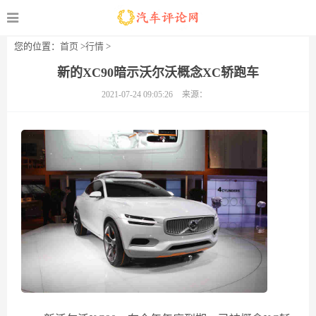
您的位置：
首页
>
行情
>
新的XC90暗示沃尔沃概念XC轿跑车
2021-07-24 09:05:26
来源：