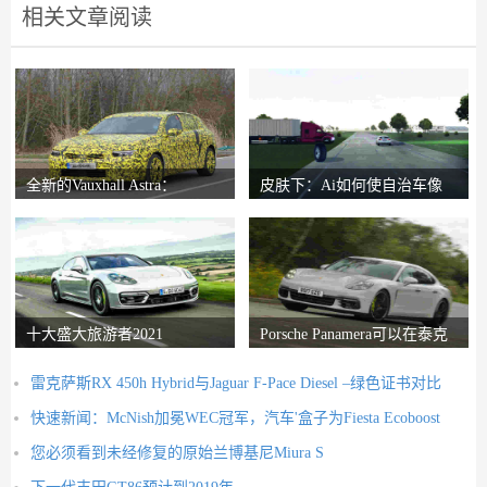
相关文章阅读
全新的Vauxhall Astra：
皮肤下：Ai如何使自治车像
Reinvented Hatch
人类一样反应
十大盛大旅游者2021
Porsche Panamera可以在泰克
山上生存进入
雷克萨斯RX 450h Hybrid与Jaguar F-Pace Diesel –绿色证书对比
快速新闻：McNish加冕WEC冠军，汽车'盒子为Fiesta Ecoboost
您必须看到未经修复的原始兰博基尼Miura S