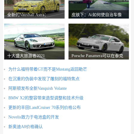
全新的Vauxhall Astra：
皮肤下：Ai如何使自治车像
Reinvented Hatch
人类一样反应
十大盛大旅游者2021
Porsche Panamera可以在泰克
山上生存进入
为什么福特带着GT而不是Mustang返回勒芒
在沉重的伪装中发现了雕刻的福特焦点
阿斯顿发布全新Vanquish Volante
BMW X2的整容带来造型调整和技术升级
更新的丰田LandCruiser 70系列价格公布
Novelis致力于电池盒的开发
新奥迪A8价格确认