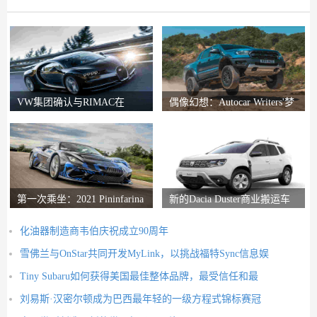
VW集团确认与RIMAC在
偶像幻想：Autocar Writers'梦
Bugatti合资企业中的会谈
想二手车
第一次乘坐：2021 Pininfarina
新的Dacia Duster商业搬运车
Battista评论
推出
化油器制造商韦伯庆祝成立90周年
雪佛兰与OnStar共同开发MyLink，以挑战福特Sync信息娱
Tiny Subaru如何获得美国最佳整体品牌，最受信任和最
刘易斯·汉密尔顿成为巴西最年轻的一级方程式锦标赛冠