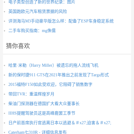
电子类型创造了新的世界纪录：图片
英国跑欧元汽车租赁票据的风险
评测海马M3手动豪华版怎么样：配备了ESP车身稳定系统
二手车购买指南：mg侏儒
猜你喜欢
哈里·米勒（Harry Miller）被遗忘的拖人流线飞机
新的保时捷911 GTS在2021年推出之前发现了Targa形式
2015福特F150如此受欢迎，它阻碍了销售数字
带回TVR：重温辉煌岁月
柴油门探测器在德国扩大看大众董事长
IIHS提醒驾驶员这是高峰鹿罢工季节
日产前首席执行官逃离日本以逃避＆＃x27;迫害＆＃x27;
Caterham七310R - 详细信息发布