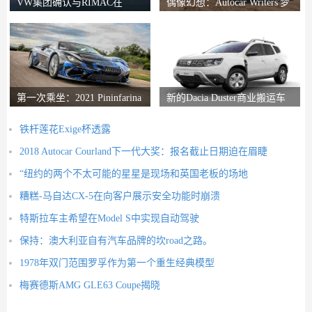
VW集团确认与RIMAC在
偶像幻想：Autocar Writers'梦
Bugatti合资企业中的会谈
想二手车
第一次乘坐：2021 Pininfarina
新的Dacia Duster商业搬运车
Battista评论
推出
铁杆莲花Exige杯透露
2018 Autocar Courland下一代大奖：报名截止日期迫在眉睫
“纽约的两个不太可能的星星是现场和英国老板的场地
糟糕-马自达CX-5在向客户展示安全功能时崩溃
特斯拉车主希望在Model S中实现自动驾驶
保持：澳大利亚自有汽车品牌的坎road之路。
1978年双门范围罗孚作为第一个重生经典模型
梅赛德斯AMG GLE63 Coupe揭晓