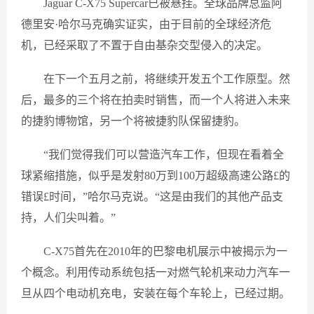
Jaguar C-X75 Supercar已被悬挂。全球品牌总监阿
德里安·哈尔马克确实证实，由于目前的全球经济危
机，已经采取了不置于自由基杂交型侵入的决定。
在下一个五月之前，将继续开发五个工作原型。然
后，最多的三个将在拍卖时销售，而一个人将进入未来
的捷豹博物馆，另一个将被捷豹队保留捷豹。
“我们觉得我们可以营造汽车工作，但现在看着全
球紧缩措施，似乎是发射80万到100万超级高速公路£的
错误£时间，”哈尔马克说。“这是由我们的其他产品支
持，人们尖叫着。”
C-X75首先在2010年的巴黎电机展示中被揭示为一
个概念。利用传动系统包括一对燃气轮机来动力汽车一
旦从四个电动机充电，安装在每个车轮上，已经过期。