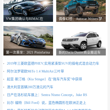
VW集团确认与RIMAC在
偶像幻想：Autocar Writers'梦
Bugatti合资企业中的会谈
想二手车
第一次乘坐：2021 Pininfarina
新的Dacia Duster商业搬运车
Battista评论
推出
2019年三菱欧蓝德PHEV;实用紧凑型SUV的插电式混合动力车
阿尔法罗密欧MiTo 1.4 MultiAir三叶草
起亚·斯汀格（Kia Stinger）在“拖车汽车奖”中获得
澳大利亚首辆200万澳元的汽车
日产在洛杉矶车展上：Sentra Nismo Concept，Juke RS
比尔·福特（Bill Ford）说，蓝色椭圆形在欧洲正走上