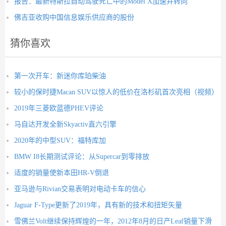
报告：最新特斯拉自动驾驶死亡中的Model X加速并转向
佛吉亚收购中国信息娱乐供应商的股份
猜你喜欢
第一次开车：新迷你库珀柴油
较小的保时捷Macan SUV以惊人的低价在洛杉矶首次亮相（视频）
2019年三菱欧蓝德PHEV评论
马自达开发全新Skyactiv直六引擎
2020年的中型SUV：福特库加
BMW I8长期测试评论：从Supercar到零排放
适度的销量使新本田HR-V倒退
亚马逊与Rivian交易表明对电动卡车的信心
Jaguar F-Type更新了2019年，具有新的技术和扭矩矢量
雪佛兰Volt继续保持辉煌的一年，2012年8月的日产Leaf销量下滑