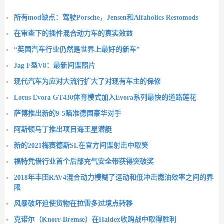
所有mod缺点：驾驶Porsche，Jensen和Alfaholics Restomods
在审查下的插件混合动力车的真实效益
“英国汽车行业仍然是世界上最好的新车”
Jag F型V8：最新间谍照片
现代汽车为应对大流行扩大了对现有车主的保修
Lotus Evora GT430体育模式加入Evora系列最快的道路莲花
萨博推出新的9-5瞄准德国豪华对手
阿斯顿马丁推出项目海王星潜艇
新的2021梅赛德斯SL在官方间谍射击中取笑
福特凭借行业首个后部充气安全带获得突破奖
2018年丰田RAV4混合动力模糊了运动和低冲击燃油效率之间的界
限
风暴破坏迫使货物在拉雷多过境点转移
克诺尔（Knorr-Bremse）在Haldex收购战中取得胜利