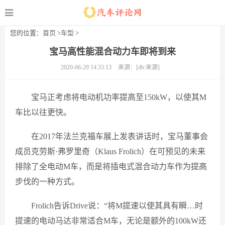
您的位置：
首页
>
车型
>
宝马高性能混合动力车即将到来
2020-06-29 14:33:13
来源：[db:来源]
宝马正考虑将电动机功率提高至150kW，以使其M
车比以往更快。
在2017年法兰克福车展上发表讲话时，宝马董事会
成员克劳斯·弗罗里奇（Klaus Frolich）在可预见的未来
排除了全电动M车，而是将插电式混合动力车作为提高
步伐的一种方式。
Frolich告诉Drive说：“将M提速以使其具有瞬…时
提速的电动马达非常适合M车，无论是额外的100kW还