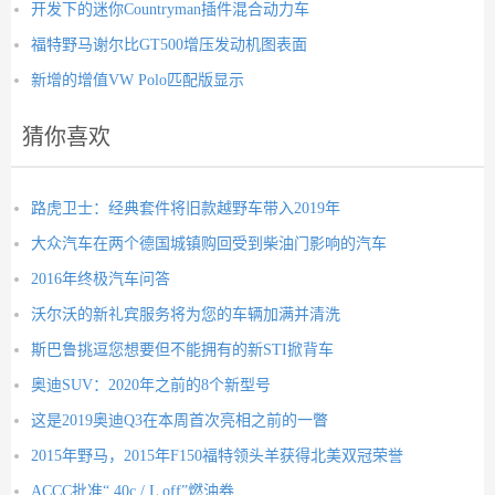
开发下的迷你Countryman插件混合动力车
福特野马谢尔比GT500增压发动机图表面
新增的增值VW Polo匹配版显示
猜你喜欢
路虎卫士：经典套件将旧款越野车带入2019年
大众汽车在两个德国城镇购回受到柴油门影响的汽车
2016年终极汽车问答
沃尔沃的新礼宾服务将为您的车辆加满并清洗
斯巴鲁挑逗您想要但不能拥有的新STI掀背车
奥迪SUV：2020年之前的8个新型号
这是2019奥迪Q3在本周首次亮相之前的一瞥
2015年野马，2015年F150福特领头羊获得北美双冠荣誉
ACCC批准“ 40c / L off”燃油券