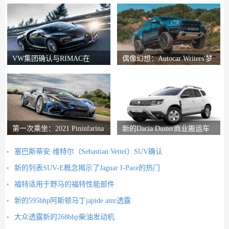
VW集团确认与RIMAC在
偶像幻想：Autocar Writers'梦
Bugatti合资企业中的会谈
想二手车
第一次乘坐：2021 Pininfarina
新的Dacia Duster商业搬运车
Battista评论
推出
塞巴斯蒂安·维特尔（Sebastian Vettel）SUV确认
新的列表SUV-E概念揭示了Jaguar I-Pace的热门
福特适用于野马的福特性能部件
新的595bhp阿斯顿马丁japide amr透露
大众透露新的268bhp柴油发动机