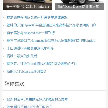
第一次乘坐：2021 Pininfarina
新的Dacia Duster商业搬运车
Battista评论
推出
捷豹路虎在明尼苏达州开设冬季测试设施
福特的开源OpenXC平台是通往未来高科技汽车小发明的门户
自治驾驶与rinspeed etos一起飞行
复古宝马2002年Hommage概念在Pebble海滩获取新的Paintjob
丰田通过Grab投资更深入地打车
揽胜：最大的失败者
接下来，征收Toorak拖拉机税和消除烟雾的汽油
新的FG Falcon ute系列降价
猜你喜欢
最新的宝马5系由欧元NCAP颁发的五颗星
澳大利亚首辆200万澳元的汽车