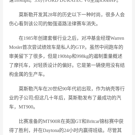
速189mph。3.0升FORD DURATEC V6生成450BHP。
莫斯勒开发其28年的历史以下一种时尚，很多人会
伤心看到该公司的勉强道路法律赛车消失。
在1985年创建套餐行业之后，对冲基金经理Warren
Mosler首次尝试绩效车是私人的GTP。虽然中间跑车的
审美留下了很多，但是190bhp和998kg的遏制重量概述
了摩托车，对轻质设计的偏好。它是第一辆使用没有结
构金属的生产车。
莫斯勒汽车在20世纪90年代初出现，作为纳壳等行
业的子公司;但这几十年后，莫斯勒发布了最成功的汽
车，MT900。
比赛准备的MT900R在英国GT和Britcar锦标赛中获
得了胜利，并在Daytona的24小时内赢得班级。尽管其