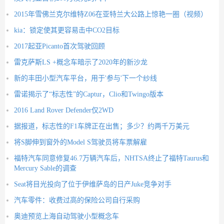
2015年雪佛兰克尔维特Z06在亚特兰大公路上惊艳一圈（视频）
kia：锁定使其更容易击中CO2目标
2017起亚Picanto首次驾驶回顾
雷克萨斯LS +概念车暗示了2020年的新沙龙
新的丰田小型汽车平台，用于'参与'下一个纱线
雷诺揭示了“标志性”的Captur，Clio和Twingo版本
2016 Land Rover Defender仅2WD
据报道，标志性的F1车牌正在出售；多少？约两千万美元
将S脚伸到窗外的Model S驾驶员将车票解雇
福特汽车同意修复46.7万辆汽车后，NHTSA终止了福特Taurus和
Mercury Sable的调查
Seat将目光投向了位于伊维萨岛的日产Juke竞争对手
汽车零件：收费过高的保险公司自行采购
奥迪预览上海自动驾驶小型概念车