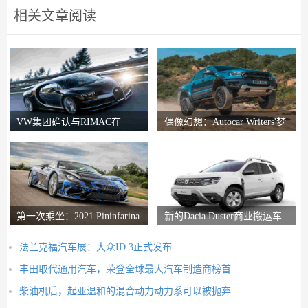
相关文章阅读
VW集团确认与RIMAC在
偶像幻想：Autocar Writers'梦
Bugatti合资企业中的会谈
想二手车
第一次乘坐：2021 Pininfarina
新的Dacia Duster商业搬运车
Battista评论
推出
法兰克福汽车展：大众ID.3正式发布
丰田取代通用汽车，荣登全球最大汽车制造商榜首
柴油机后，起亚温和的混合动力动力系可以被抛弃