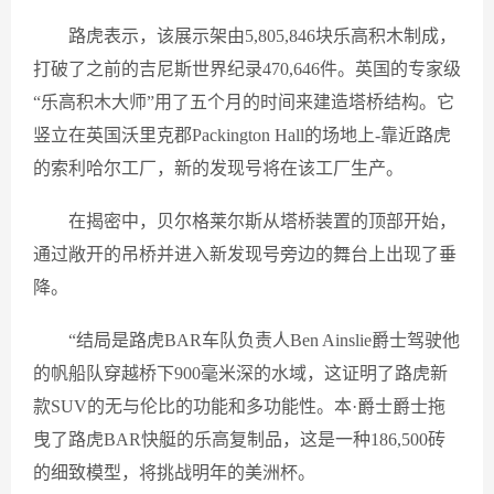
路虎表示，该展示架由5,805,846块乐高积木制成，
打破了之前的吉尼斯世界纪录470,646件。英国的专家级
“乐高积木大师”用了五个月的时间来建造塔桥结构。它
竖立在英国沃里克郡Packington Hall的场地上-靠近路虎
的索利哈尔工厂，新的发现号将在该工厂生产。
在揭密中，贝尔格莱尔斯从塔桥装置的顶部开始，
通过敞开的吊桥并进入新发现号旁边的舞台上出现了垂
降。
“结局是路虎BAR车队负责人Ben Ainslie爵士驾驶他
的帆船队穿越桥下900毫米深的水域，这证明了路虎新
款SUV的无与伦比的功能和多功能性。本·爵士爵士拖
曳了路虎BAR快艇的乐高复制品，这是一种186,500砖
的细致模型，将挑战明年的美洲杯。