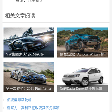
资源：汽车新闻
相关文章阅读
VW集团确认与RIMAC在
偶像幻想：Autocar Writers'梦
Bugatti合资企业中的会谈
想二手车
第一次乘坐：2021 Pininfarina
新的Dacia Duster商业搬运车
Battista评论
推出
使坡度非常陡峭
洞察力：宾利正在改变其优先事项