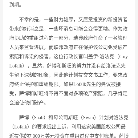
到期。
不幸的是，一些财力雄厚，又愿意投资的新投资者
带来的好消息是，一些坏消息可能会变得更糟。作为政
府协助的重组过程的一部分，瑞典政府任命了一名管理
人员来监督进展，而联邦政府正在保护该公司免受破产
索赔和诉讼的侵害。这位行政长官叫盖伊·洛法克（Guy
Lofalk），显然，萨博和斯旺的努力并没有给洛法克先
生留下深刻的印象，因此他计划提交文书工作，要求政
府终止保护和重组期限。如果Lofalk先生的建议被接
受，萨博和斯旺将不得不面对多项破产索赔，几乎肯定
会迫使他们破产。
萨博（Saab）和母公司斯旺（Swan）计划对洛法克
（Lofalk）的要求提出上诉，利用这家美国股权公司最
近提供的7,000万美元投资在重组过程中支付账单。萨博