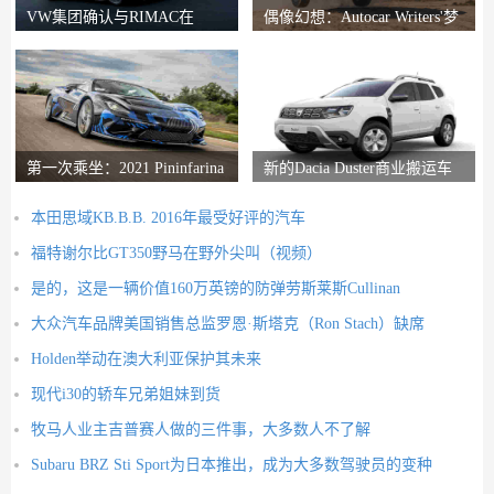
VW集团确认与RIMAC在
偶像幻想：Autocar Writers'梦
Bugatti合资企业中的会谈
想二手车
第一次乘坐：2021 Pininfarina
新的Dacia Duster商业搬运车
Battista评论
推出
本田思域KB.B.B. 2016年最受好评的汽车
福特谢尔比GT350野马在野外尖叫（视频）
是的，这是一辆价值160万英镑的防弹劳斯莱斯Cullinan
大众汽车品牌美国销售总监罗恩·斯塔克（Ron Stach）缺席
Holden举动在澳大利亚保护其未来
现代i30的轿车兄弟姐妹到货
牧马人业主吉普赛人做的三件事，大多数人不了解
Subaru BRZ Sti Sport为日本推出，成为大多数驾驶员的变种