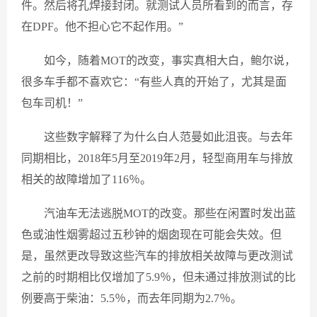
件。然后将孔焊接封闭。就测试人员所看到的而言，存
在DPF。他不担心它不起作用。”
如今，随着MOT的改变，事实真相大白，鲍尔说，
很多车手都不喜欢它：“有些人真的开始了，尤其是面
包车司机！”
这些数字解释了为什么白人范曼如此沮丧。与去年
同期相比，2018年5月至2019年2月，轻型商用车与排放
相关的故障增加了116％。
汽油车无法逃脱MOT的改变。那些在闲置时发出蓝
色或油性烟雾超过五秒钟的烟囱现在可能会失效。但
是，虽然更改导致这些汽车的排放相关故障与更改测试
之前的时期相比仅增加了5.9％，但未通过排放测试的比
例要高于柴油：5.5％，而去年同期为2.7％。