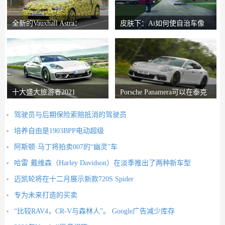
全新的Vauxhall Astra：
皮肤下：Ai如何使自治车像
Reinvented Hatch
人类一样反应
十大盛大旅游者2021
Porsche Panamera可以在泰克
山上生存进入
驾驶员与后期保险索赔抵消的驾驶员
培养自由是1903BPP电动超级
阿斯顿·马丁将拍卖007的“幽灵”车
哈雷·戴维森（Harley Davidson）在淡季推出了两种新车型
迈凯轮将在十二月展示新款720S Spider
专为未来打造的买卖
“比较RAV4，CR-V与森林人”。 Google广告减少库存