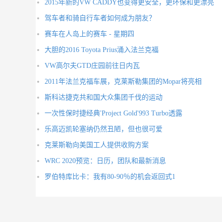
2015年新的VW CADDY也变得更安全，更环保和更漂亮
驾车者和骑自行车者如何成为朋友？
赛车在人岛上的赛车 - 星期四
大胆的2016 Toyota Prius涌入法兰克福
VW高尔夫GTD庄园前往日内瓦
2011年法兰克福车展，克莱斯勒集团的Mopar将亮相
斯科达捷克共和国大众集团千伐的运动
一次性保时捷经典'Project Gold'993 Turbo透露
乐高迈凯轮塞纳仍然丑陋，但也很可爱
克莱斯勒向美国工人提供收购方案
WRC 2020预览：日历，团队和最新消息
罗伯特库比卡：我有80-90％的机会返回式1