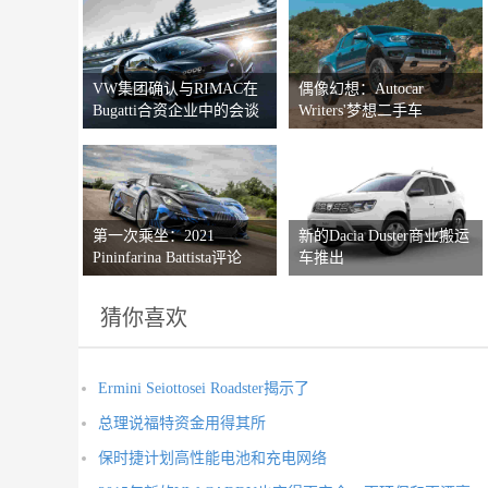
VW集团确认与RIMAC在
偶像幻想：Autocar
Bugatti合资企业中的会谈
Writers'梦想二手车
第一次乘坐：2021
新的Dacia Duster商业搬运
Pininfarina Battista评论
车推出
猜你喜欢
Ermini Seiottosei Roadster揭示了
总理说福特资金用得其所
保时捷计划高性能电池和充电网络