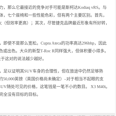
，那么它最接近的竞争对手可能是斯柯达Kodiaq vRS。与
车体，七个座椅和一些性能色彩，但有两个主要区别。首先，
强大（但效率更高）；其次，尽管捷克品牌最近形象有所好转，
不是那么宽松。Cupra Ateca的功率高达296bhp，因此
或出色。大众的新型T-Roc R同样强大，但体积要小得多。
是关于这对的说法越少越好。
置，足以证明其SUV车身的合理性，但在旅途中仍然足够熟
0,000英镑（英国价格尚未确定）–对于相当不起眼的支
SUV随处可见的价格，这笔钱是一笔不小的数目。 X3 M40i。
于完全没有目标的目标。