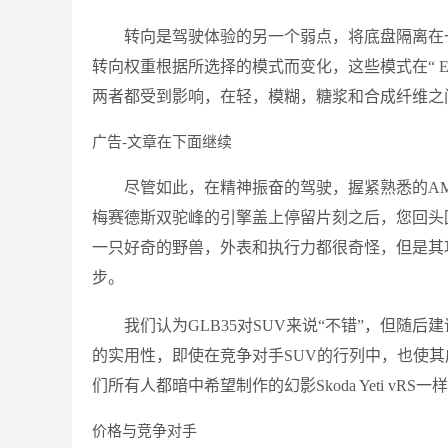
转向是驾驶体验的另一个弱点，将底盘隔离在
转向权重根据所选择的模式而变化，这些模式在“ Eco”，“ Com
两者都受到影响，在轻，模糊，糖浆和合成纤维之
广告-文章在下面继续
尽管如此，在精神振奋的驾驶，握紧熟悉的A
梅赛德斯双驼峰的引擎盖上停留片刻之后，您回头回
一只好奇的野兽，外表和执行力都很奇怪，但是其
步。
我们认为GLB35对SUV来说“不错”，但随
的实用性，即使在竞争对手SUV的行列中，也使
们所有人都暗中希望制作的幻影Skoda Yeti vRS一
价格与竞争对手