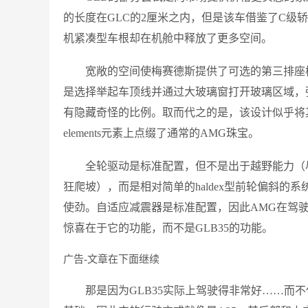
的长度在GLC的2厘米之内，但是该车借鉴了C级
机紧凑型车根却在机舱中释放了更多空间。
宽敞的空间使梅赛德斯提供了可选的第三排座
是选择举起车顶线并通过大玻璃窗打开玻璃区域，
有隐藏奇怪的比例。取而代之的是，该设计似乎将其
elements元素上点缀了通常的AMG珠宝。
全轮驱动是标准配置，但不是出于越野能力（
狂爬坡），而是相对简单的haldex型前轮偏斜的
使劲。自适应减震器是标准配置，因此AMG在驾
惊喜在于它的功能，而不是GLB35的功能。
广告-文章在下面继续
那是因为GLB35实际上驾驶得非常好……而不