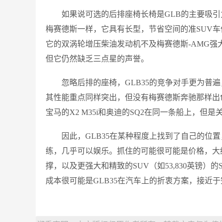
如果说可选的后排座椅长椅是GLB的主要吸引力
梅赛德斯一样，它具有长型，节省空间的准SUV
它的双涡轮增压柴油发动机不及梅赛德斯-AMG
但它仍然缺乏三点星的声誉。
忽略后排的座椅，GLB35的竞争对手更为普遍，即使
其性能重点同样突出，但没有梅赛德斯奔驰那样出色
宝马的X2 M35i和奥迪的SQ2在同一条船上，但
因此，GLB35在某种程度上找到了自己的位
练，几乎可以娱乐。抓住的可能很可能是价格，大约5
撑，以及更强大和精致的SUV（如53,830英镑）的
成本很可能是GLB35在汽车上的折衷方案，接近