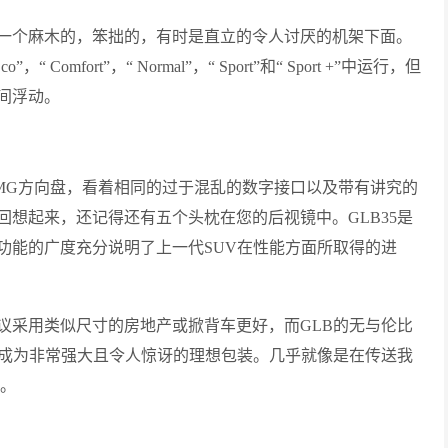
一个麻木的，笨拙的，有时是直立的令人讨厌的机架下面。
fort”，“ Normal”，“ Sport”和“ Sport +”中运行，但
间浮动。
MG方向盘，看着相同的过于混乱的数字接口以及带有讲究的
想起来，还记得还有五个头枕在您的后视镜中。GLB35是
功能的广度充分说明了上一代SUV在性能方面所取得的进
后建议采用类似尺寸的房地产或掀背车更好，而GLB的无与伦比
其成为非常强大且令人惊讶的理想包装。几乎就像是在传送我
样。