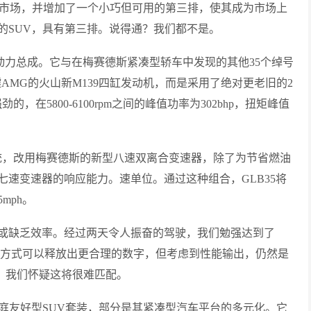
分市场，并增加了一个小巧但可用的第三排，使其成为市场上
的SUV，具有第三排。说得通？我们都不是。
是动力总成。它与在梅赛德斯紧凑型轿车中发现的其他35个绰号
AMG的火山新M139四缸发动机，而是采用了绝对更老旧的2
，在5800-6100rpm之间的峰值功率为302bhp，扭矩峰值
动系统，改用梅赛德斯的新型八速双离合变速器，除了为节省燃油
速变速器的响应能力。速单位。通过这种组合，GLB35将
mph。
或缺乏效率。经过两天令人振奋的驾驶，我们勉强达到了
和的驾驶方式可以释放出更合理的数字，但考虑到性能输出，仍然是
级；我们怀疑这将很难匹配。
庭友好型SUV套装，部分是其紧凑型汽车平台的多元化。它