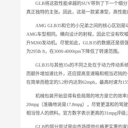
GLB将这款性能卓越的SUV带到了下一个细
真正独特的主张。因此，这是一款紧凑型，高性能
AMG GLB35和它的小兄弟之间的核心区别
AMG车型相同。横向设计的射程，因此它没有吹嘘
升M260发动机。尽管如此，GLB35的数据还是很强劲的
为295lb ft，在3000-4000rpm下降低了转速范围。
GLB35与其他35s的不同之处在于动力传
而额外增加速比外，还应提高变速箱和相当迟钝的七
在简单而稳定的5.2秒内达到62mph，最高时速为155
机械包装开始显得有些局限的地方是它的效率
20mpg（准确地说是17.8mpg），尽管更温
相当惊人的燃料。官方数字表示更高的31mpg评
GLB的部分尝试是向市场提供价格更实惠的家