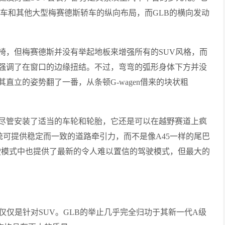
轿车和其他大型梅赛德斯轿车的纵向布局，而GLB的横向发动
椅，但梅赛德斯并没有举起地板来增强所有的SUV风格，而
强调了在窗口的边缘扭结。不过，弯弯的弧形身体下方并没
直立的姿势翻了一番，从条顿G-wagen借来的块状粗
尽管安装了适当的车轮和轮胎，它还是可以在越野赛道上疯
系统可提供稳定而一致的道路牵引力，而不是像A45一样的尾巴
驶模式中也提供了最新的令人难以置信的驾驶模式，但最大的
仅仅是针对SUV。GLB的举止几乎完全归功于其新一代A级