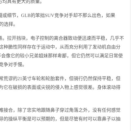
方均具有更大的质量。
髓或细节，GLB的笨拙SUV竞争对手却不那么出色，如果
的选择。
改善。拉开挡块，电子控制的离合器致动便迅速而平稳，几乎不
这种脆性同样存在于运动中，从而充分利用了发动机自由分
定不会像它的较小兄弟姐妹那样卑鄙，但它仍然可以满足日常使
2等竞争对手慢。
常荒谬的21英寸车轮和轮胎套件，但骑行仍然保持平稳，但
为它在破损的表面或尖锐的侵入物上感觉很差。身体滚动得
难接合，除了忠实地跟随鼻子穿过角落之外，没有任何感觉
导的操纵平衡是可以预期的，但是尽管有时可以靠鼻子以抽