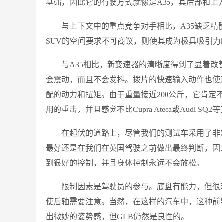
基础，因此它的行驶方式就像是A35，其后部和上
与上下文中的重点竞争对手相比，A35缺乏精
SUV的空间要求不可商议，则使其成为极具吸引力
与A35相比，新变速器的清晰度得到了显着
会震动，而且不会发抖。拨片的快速输入动作也使
配的动力和扭矩。由于重量接近200公斤，它肯
用的重击，并且感觉不比Cupra Ateca或Audi SQ
在起伏的道路上，尽管我们的测试车采用了非
最好还是在我们在英国驾驶之前做出最终判断，因
到很好的控制，并且身体控制永远不会放松。
限制因素是驾驶员的参与。底盘有能力，但很
使后轴需要注意。当然，在这样的汽车中，这种前
出微妙的姿势感，但GLB仍然是良性的。