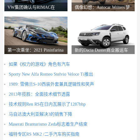
VW集团确认与RIMAC在
偶像幻想：Autocar Writers'梦
Bugatti合资企业中的会谈
想二手车
第一次乘坐：2021 Pininfarina
新的Dacia Duster商业搬运车
Battista评论
推出
如果《权力的游戏》角色有汽车
Sporty New Alfa Romeo Stelvio Veloce Ti推出
1989: 雪佛兰S-10西装外套兼具逻辑性和笑声
2013年揽胜：全面技术细节透露
技术规则Ren RS在日内瓦展示了1287bhp
马自达澳大利亚解决3的销售下降
Maserati Branturismo Zeda标志着生产结束
福特专区RS MK2 /二手汽车购买指南