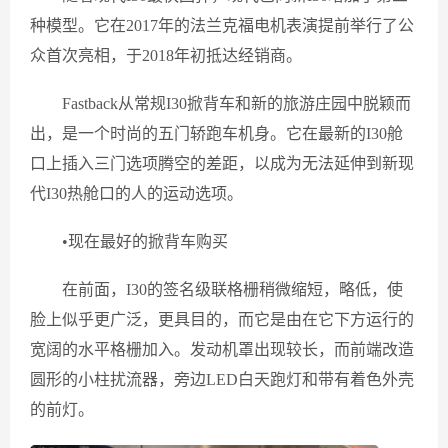
种模型。它在2017年的法兰克福电机表演提前举行了公
众首次亮相，于2018年初抵达经销商。
Fastback从常规I30掀背车和新的旅游庄园中脱颖而
出，是一个时尚的五门轿跑车机身。它在最新的I30舱
口上插入三门选项腾空的差距，以成为无法延伸到新现
代I30热舱口的人的运动选项。
•现在最好的掀背车购买
在前面，I30的签名级联格栅稍微缩短，略低，使
脸上似乎更广泛，更具目的，而它是由在它下方运行的
宽阔的水平格栅加入。发动机罩出现较长，而前端改造
圆形的小柱扰流器，旁边LED白天跑灯和带有着色外壳
的前灯。