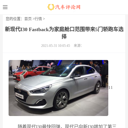
您的位置：
首页
>
行情
>
新现代I30 Fastback为家庭舱口范围带来5门轿跑车选
择
2021-05-31 10:05:45
来源：
11
随着现代I30最快回弹，现代已向新I30增加了第三