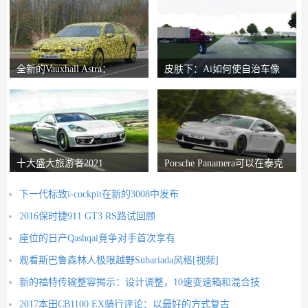
全新的Vauxhall Astra：
皮肤下：Ai如何使自治车像
Reinvented Hatch
人类一样反应
十大盛大旅游者2021
Porsche Panamera可以在泰克
山上生存进入
下一代标致i-cockpit在新的3008中发布
2016保时捷911 GT3 RS路试回顾
座位的日产Qashqai竞争对手首次享有
观看斯巴鲁森林人极限越野Subariada风格[视频]
新的福特传输整容揭示：设计调整，10速变速箱和混合技
2017本田CB1100 EX骑行评论：以最好的方式复古