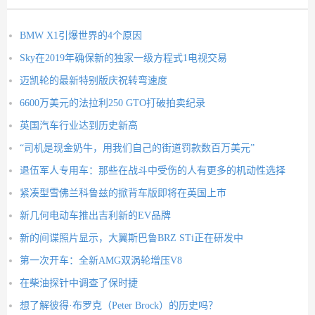
BMW X1引爆世界的4个原因
Sky在2019年确保新的独家一级方程式1电视交易
迈凯轮的最新特别版庆祝转弯速度
6600万美元的法拉利250 GTO打破拍卖纪录
英国汽车行业达到历史新高
“司机是现金奶牛，用我们自己的街道罚款数百万美元”
退伍军人专用车：那些在战斗中受伤的人有更多的机动性选择
紧凑型雪佛兰科鲁兹的掀背车版即将在英国上市
新几何电动车推出吉利新的EV品牌
新的间谍照片显示，大翼斯巴鲁BRZ STi正在研发中
第一次开车：全新AMG双涡轮增压V8
在柴油探针中调查了保时捷
想了解彼得·布罗克（Peter Brock）的历史吗？