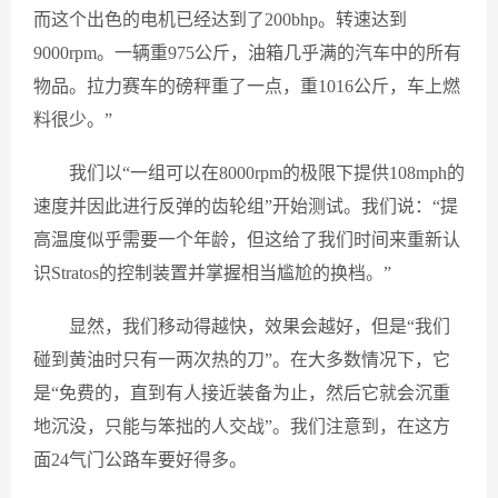
而这个出色的电机已经达到了200bhp。转速达到
9000rpm。一辆重975公斤，油箱几乎满的汽车中的所有
物品。拉力赛车的磅秤重了一点，重1016公斤，车上燃
料很少。”
我们以“一组可以在8000rpm的极限下提供108mph的
速度并因此进行反弹的齿轮组”开始测试。我们说：“提
高温度似乎需要一个年龄，但这给了我们时间来重新认
识Stratos的控制装置并掌握相当尴尬的换档。”
显然，我们移动得越快，效果会越好，但是“我们
碰到黄油时只有一两次热的刀”。在大多数情况下，它
是“免费的，直到有人接近装备为止，然后它就会沉重
地沉没，只能与笨拙的人交战”。我们注意到，在这方
面24气门公路车要好得多。