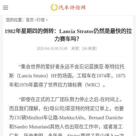
您的位置：
首页
>
行情
>
1982年星期四的倒转：Lancia Stratos仍然是最快的拉
力赛车吗？
2020-04-10 08:33:48
来源：[db:来源]
“集会世界的爱好者永远不会忘记蓝旗亚·斯特拉托
斯（Lancia Stratos）HF的场面。工程车在1974年，1975
年和1976年赢得了世界拉力锦标赛（WRC）。
“即使在正式的工厂团队努力停止之后-在时间上，
而且我们理解，在[母公司]菲亚特的特定订单上，也要
为131辆Mirafiori车让路-MarkkuAlén，Bernard Darniche
和Sandro Munariand其他人也出现在工作中，或者准工
厂车。历史表明，多年来，Stratos赢得了至少进入一次