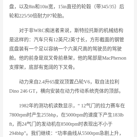
盘，以及8in和10in宽，15in直径的轮毂（带345/35）后
轮和225/50倍耐力P7轮胎。
对于非WRC痴迷者来说，斯特拉托斯的机械结构
是这样的：汽车只有12英尺2英寸长，方形截面的钢管
底盘装有一个足以容纳一个六英尺高的驾驶员的驾驶
舱。他的前身是双叉骨前悬架，他的尾部是MacPherson
支撑架，底部有宽阔的下叉骨。
动力来自2.4升65度双顶置凸轮V6，取自法拉利
Dino 246 GT，横向安装在动力传动系统壳体的顶部。
1982年的测功机读数显示，“ 12气门的拉力赛车在
7800rpm时产生255bhp，在5000rpm的速度下产生183lb
ft，而24气门的发动机在8500rpm时表现出不小于
294bhp”。我们继续：“功率曲线从5500rpm急剧上升，