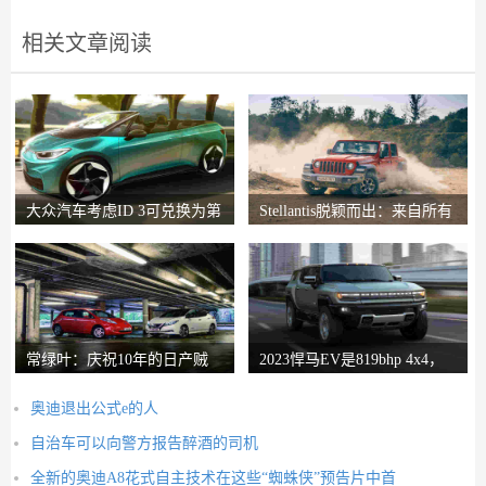
相关文章阅读
大众汽车考虑ID 3可兑换为第
Stellantis脱颖而出：来自所有
一个开放式EV
14个品牌的最
常绿叶：庆祝10年的日产贼
2023悍马EV是819bhp 4x4，
暴风雪
具有“最大越野
奥迪退出公式e的人
自治车可以向警方报告醉酒的司机
全新的奥迪A8花式自主技术在这些“蜘蛛侠”预告片中首