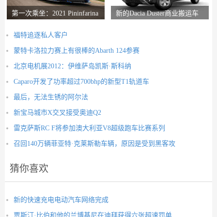
第一次乘坐：2021 Pininfarina
新的Dacia Duster商业搬运车
Battista评论
推出
福特追逐私人客户
蒙特卡洛拉力赛上有很棒的Abarth 124参赛
北京电机展2012：伊维萨岛凯斯·斯科纳
Caparo开发了功率超过700bhp的新型T1轨道车
最后，无法生锈的阿尔法
新宝马城市X交叉接受奥迪Q2
雷克萨斯RC F将参加澳大利亚V8超级跑车比赛系列
召回140万辆菲亚特·克莱斯勒车辆，原因是受到黑客攻
猜你喜欢
新的快速充电电动汽车网络完成
贾斯汀·比伯和他的兰博基尼在迪拜获得六张超速罚单