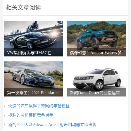
相关文章阅读
VW集团确认与RIMAC在
偶像幻想：Autocar Writers'梦
Bugatti合资企业中的会谈
想二手车
第一次乘坐：2021 Pininfarina
新的Dacia Duster商业搬运车
Battista评论
推出
快速的汽车赢得了警察的年轻粉丝
揽胜的劳斯莱斯竞争对手
新的2020大众Arkswan Arteon射击制动器立即出售