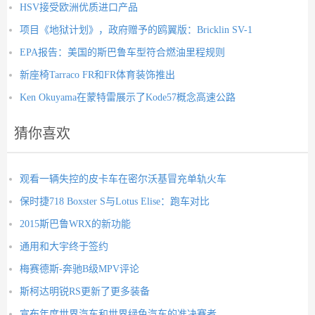
HSV接受欧洲优质进口产品
项目《地狱计划》，政府赠予的鸥翼版：Bricklin SV-1
EPA报告：美国的斯巴鲁车型符合燃油里程规则
新座椅Tarraco FR和FR体育装饰推出
Ken Okuyama在蒙特雷展示了Kode57概念高速公路
猜你喜欢
观看一辆失控的皮卡车在密尔沃基冒充单轨火车
保时捷718 Boxster S与Lotus Elise：跑车对比
2015斯巴鲁WRX的新功能
通用和大宇终于签约
梅赛德斯-奔驰B级MPV评论
斯柯达明锐RS更新了更多装备
宣布年度世界汽车和世界绿色汽车的准决赛者