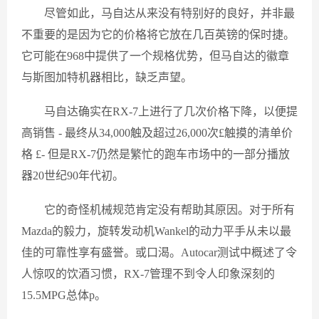
尽管如此，马自达从来没有特别好的良好，并非最
不重要的是因为它的价格将它放在几百英镑的保时捷。
它可能在968中提供了一个规格优势，但马自达的徽章
与斯图加特机器相比，缺乏声望。
马自达确实在RX-7上进行了几次价格下降，以便提
高销售 - 最终从34,000触及超过26,000次£触摸的清单价
格 £- 但是RX-7仍然是繁忙的跑车市场中的一部分播放
器20世纪90年代初。
它的奇怪机械规范肯定没有帮助其原因。对于所有
Mazda的毅力，旋转发动机Wankel的动力平手从未以最
佳的可靠性享有盛誉。或口渴。Autocar测试中概述了令
人惊叹的饮酒习惯，RX-7管理不到令人印象深刻的
15.5MPG总体p。