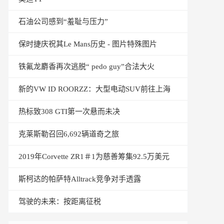
石油公司感到“羞耻与压力”
保时捷庆祝其Le Mans历史 - 图片特殊图片
铁氟龙麝香再次逃脱“ pedo guy”合法大火
新的VW ID ROORZZ：大型电动SUV前往上海
热标致308 GTI第一次悬而未决
克莱斯勒召回6,692辆道奇之旅
2019年Corvette ZR1＃1为慈善筹集92.5万美元
斯柯达的帕萨特Alltrack竞争对手透露
驾驶的未来：按距离征税