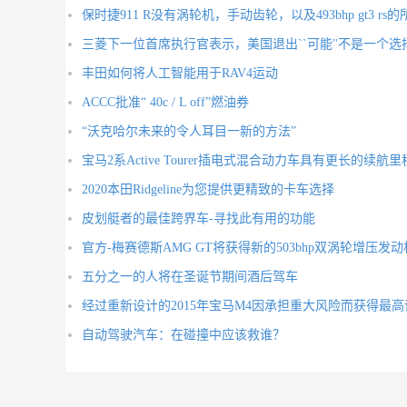
保时捷911 R没有涡轮机，手动齿轮，以及493bhp gt3 rs
三菱下一位首席执行官表示，美国退出``可能''不是一个选
丰田如何将人工智能用于RAV4运动
ACCC批准“ 40c / L off”燃油券
“沃克哈尔未来的令人耳目一新的方法”
宝马2系Active Tourer插电式混合动力车具有更长的续航里
2020本田Ridgeline为您提供更精致的卡车选择
皮划艇者的最佳跨界车-寻找此有用的功能
官方-梅赛德斯AMG GT将获得新的503bhp双涡轮增压发动
五分之一的人将在圣诞节期间酒后驾车
经过重新设计的2015年宝马M4因承担重大风险而获得最高
自动驾驶汽车：在碰撞中应该救谁？