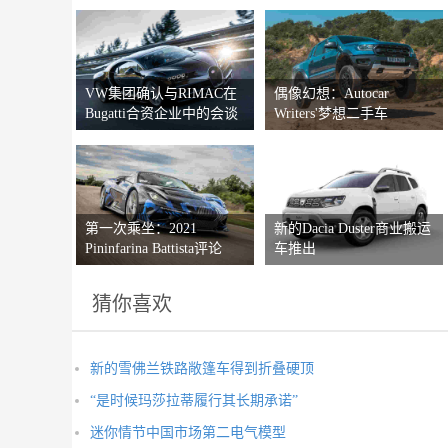
VW集团确认与RIMAC在
偶像幻想：Autocar
Bugatti合资企业中的会谈
Writers'梦想二手车
第一次乘坐：2021
新的Dacia Duster商业搬运
Pininfarina Battista评论
车推出
猜你喜欢
新的雪佛兰铁路敞篷车得到折叠硬顶
“是时候玛莎拉蒂履行其长期承诺”
迷你情节中国市场第二电气模型