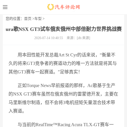
您的位置：
首页
>
车型
>
ura歌NSX GT3试车俄亥俄州中部倍耐力世界挑战赛
2020-07-14 10:40:55
来源：[db:来源]
用本田性能开发总裁Art St Cyr的话来说，“衡量不
久的将来GT3竞争者的赛道动力的唯一方法就是将其与
其他GT3赛车一起赛道。”足够真实！
正如Torque News早前报道的那样，Ac歌基于生产
的NSX GT3赛车虽然在俄亥俄州的雷蒙德开发，主要在
马里斯维尔制造，但不会将3电机扭矩矢量混合技术带
入赛道。
与当前的RealTime™Racing Acura TLX-GT赛车一