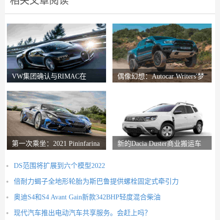
相关文章阅读
VW集团确认与RIMAC在
偶像幻想：Autocar Writers'梦
Bugatti合资企业中的会谈
想二手车
第一次乘坐：2021 Pininfarina
新的Dacia Duster商业搬运车
Battista评论
推出
DS范围将扩展到六个模型2022
倍耐力蝎子全地形轮胎为斯巴鲁提供螺栓固定式牵引力
奥迪S4和S4 Avant Gain新款342BHP轻度混合柴油
现代汽车推出电动汽车共享服务。会赶上吗？