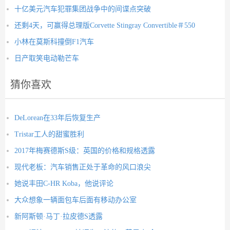
十亿美元汽车犯罪集团战争中的间谍点突破
还剩4天，可赢得总理版Corvette Stingray Convertible＃550
小林在莫斯科撞倒F1汽车
日产取笑电动勒芒车
猜你喜欢
DeLorean在33年后恢复生产
Tristar工人的甜蜜胜利
2017年梅赛德斯S级：英国的价格和规格透露
现代老板：汽车销售正处于革命的风口浪尖
她说丰田C-HR Koba，他说评论
大众想象一辆面包车后面有移动办公室
新阿斯顿·马丁·拉皮德S透露