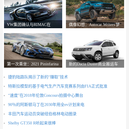
VW集团确认与RIMAC在
偶像幻想：Autocar Writers'梦
Bugatti合资企业中的会谈
想二手车
第一次乘坐：2021 Pininfarina
新的Dacia Duster商业搬运车
Battista评论
推出
捷豹陆路队揭示了新的“赚取”技术
特斯拉模型的基于电气生产汽车竞赛系列由FIA正式批准
“速度”在2018年伦敦Concours拍摄中心舞台
90％的阿斯顿马丁在2030年用全ev计划来电
丰田汽车运动员突破纽伯格林电动圈录
Shelby GT350 R听起来很棒