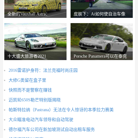
全新的Vauxhall Astra：
皮肤下：Ai如何使自治车像
Reinvented Hatch
人类一样反应
十大盛大旅游者2021
Porsche Panamera可以在泰克
山上生存进入
2016雷诺护身符：法兰克福时尚庄园
大修G类留在盒子里
快照而不是警察在赚钱
迈凯轮650S勒芒特别版揭晓
帕斯特拉纳（Pastrana）无法在令人惊讶的本季拉力赛美
大众瞄准电动汽车领导和自动驾驶
德尔福汽车公司在新加坡测试自动出租车服务