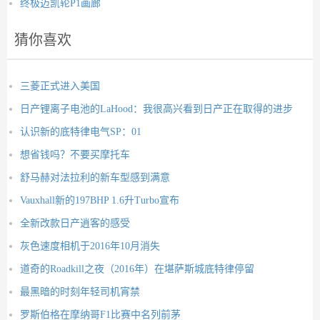
终极迈凯轮P1画廊
猜你喜欢
三菱正式进入美国
日产锂离子电池的LaHood：我很高兴看到日产正在取得的进步
认识新的底特律电气SP：01
想省钱吗？不要买摩托车
舒马赫对法拉利的新车型感到满意
Vauxhall新的197BHP 1.6升Turbo宣布
全新改款日产逍客的感受
灰色速度相机于2016年10月消失
道奇的Roadkill之夜（2016年）在堪萨斯城底特律停留
最黑暗的时刻年轻司机宵禁
罗斯伯格在摩纳哥F1比赛中名列前茅