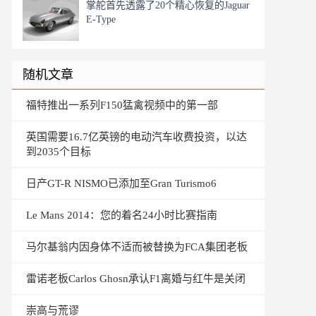
掌舵首先透露了20个精心恢复的Jaguar
E-Type
随机文章
福特推出一系列F150猛禽视频中的第一部
英国需要16.7亿英镑的电动汽车收费投资，以达
到2035个目标
日产GT-R NISMO已添加至Gran Turismo6
Le Mans 2014：您的着名24小时比赛指南
马尔基翁内因身体不适而被替换为FCA集团老板
雷诺老板Carlos Ghosn承认F1离婚与红牛是关闭
崇高与荒谬