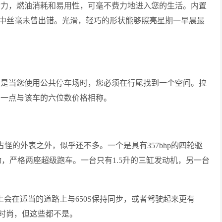
动力，燃油消耗和易用性，可毫不费力地进入您的生活。内置
里程中丝毫未曾出错。光滑，轻巧的形状能够照亮星期一早晨最
但是当您使用公共停车场时，您必须在行尾找到一个空间。拉
多一点与该车的六位数价格相称。
点古怪的外表之外，似乎还不多。一个是具有357bhp的四轮驱
后驱动，严格两座超级跑车。一台只有1.5升的三缸发动机，另一台
上会在适当的道路上与650S保持同步，或者驾驶起来更有
时尚，但这些都不是。