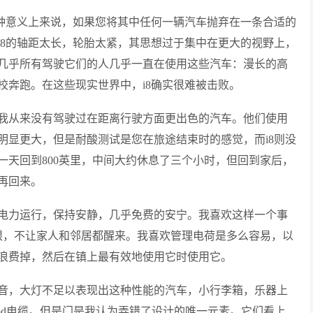
某种意义上来说，如果您将其中任何一辆汽车抛弃在一条合适的
i8的轴距太长，轮胎太紧，其思想过于集中在更大的视野上，
几乎所有驾驶它们的人几乎一直在使用这些汽车：漫长的高
校奔跑。在这些现实世界中，i8确实很难被击败。
我从来没有驾驶过在距离行驶方面更出色的汽车。他们使用
明显更大，但是耐酸测试是您在旅途结束时的感觉，而i8则没
一天回到800英里，中间大约休息了三个小时，但回到家后，
再回来。
电力运行，保持安静，几乎免费的安宁。我喜欢这样一个事
眼，不让家人和邻居都醒来。我喜欢管理电荷是多么容易，以
浪费掉，然后在镇上最有效地使用它时使用它。
音，大灯不足以表现出这种性能的汽车，小行李箱，乐器上
od电缆。但是门是我认为弄错了设计的唯一元素。它们看上