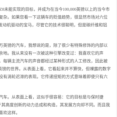
8未能实现的目标，并成为在当今100,000英镑以上的当今市
复杂。如果您看一下这辆车的贬值趋势，很显然市场对六位
i发动机驱动的宝马，尽管它的技术很聪明，但是碳纤维和铝
0万英镑的汽车，我想说的是，除了很少有特殊修饰的内部以
余地。我从来没有一次被这种引擎改变过：我喜欢它的声
，每辆主流汽车的声音都经过某种形式的人工修改，因此被
万英镑的世界。从表面上看，它看起来并不算快，但裸露的数字
没有涡轮迟滞的表现。它传递扭矩的方式意味着即使只有六
汽车。从表面上看，这似乎很容易：它的目标是与保时捷
同的空间，但由于其高度创新的动力总成和构造，其发展方向却不同。而且我
喜欢这样。