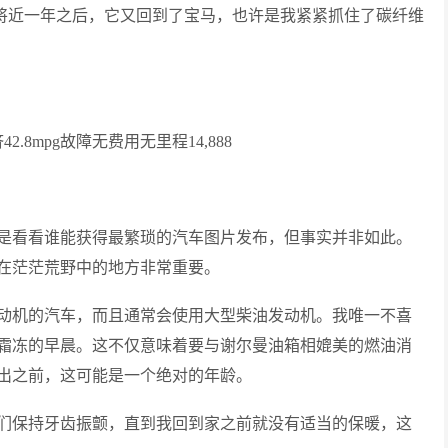
了将近一年之后，它又回到了宝马，也许是我紧紧抓住了碳纤维
42.8mpg故障无费用无里程14,888
是看看谁能获得最繁琐的汽车图片发布，但事实并非如此。
在茫茫荒野中的地方非常重要。
动机的汽车，而且通常会使用大型柴油发动机。我唯一不喜
霜冻的早晨。这不仅意味着要与谢尔曼油箱相媲美的燃油消
出之前，这可能是一个绝对的年龄。
们保持牙齿振颤，直到我回到家之前就没有适当的保暖，这