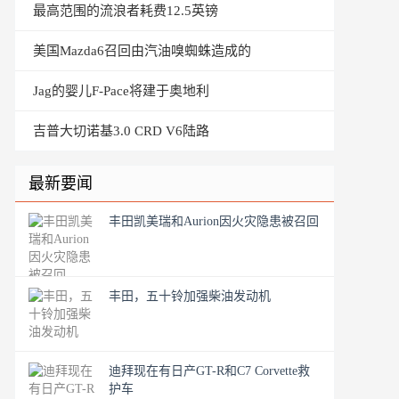
最高范围的流浪者耗费12.5英镑
美国Mazda6召回由汽油嗅蜘蛛造成的
Jag的婴儿F-Pace将建于奥地利
吉普大切诺基3.0 CRD V6陆路
最新要闻
丰田凯美瑞和Aurion因火灾隐患被召回
丰田，五十铃加强柴油发动机
迪拜现在有日产GT-R和C7 Corvette救
护车