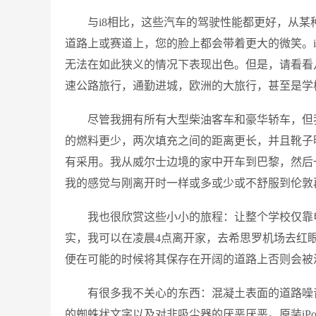
与i8相比，这些汽车的驾驶性能都更好，从
道路上或赛道上，您的脸上都会带着更大的微笑。
无法在如此狭义的情况下表现出色。但是，请看看
速公路旅行，通勤进城，欧洲的大旅行，甚至是学
尽管我拥有所有大型柴油客车和豪华轿车，但
的燃料更少，两次填充之间的距离更长，并且靴子
有采用。我从威尔士边境的家中开车到巴黎，然后
我的感觉与刚离开时一样或多或少或不舒服到伦敦
我也很欣赏这些小小的旅程：让整个学校仅靠
实，我可以在凌晨4点离开家，去希思罗机场去红
便在可能的时候将其保存在开阔的道路上否则会被
有很多我不关心的东西：混凝土表面的道路噪
的蜘蛛状文字以及对非吸尘器的厌恶厌恶。原装iP