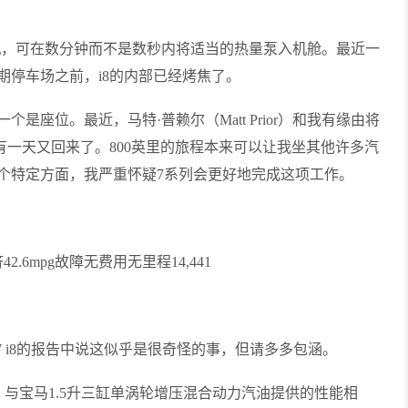
动机，可在数分钟而不是数秒内将适当的热量泵入机舱。最近一
期停车场之前，i8的内部已经烤焦了。
座位。最近，马特·普赖尔（Matt Prior）和我有缘由将
有一天又回来了。800英里的旅程本来可以让我坐其他许多汽
个特定方面，我严重怀疑7系列会更好地完成这项工作。
42.6mpg故障无费用无里程14,441
MW i8的报告中说这似乎是很奇怪的事，但请多多包涵。
力，与宝马1.5升三缸单涡轮增压混合动力汽油提供的性能相