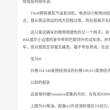
使我感到很失望。
Thei8拥有微型汽油发动机，电池动力和电
次，我从很远很远的地方回程过夜，而在我离开长
这只是这辆车的使用简便性的又一个例子。另一个是
i8从威尔士边境的家中带到巴黎郊外的试车场，并
车，但对我而言却毫无痛苦。毫不夸张地说，在这
宝马i8
价格104,540英镑经测试的价格108,615英镑经济
以前的报告
这是保时捷Panamera密集的月份，在有关B
上图为4S柴油，配备4.0升双涡轮增压V8动