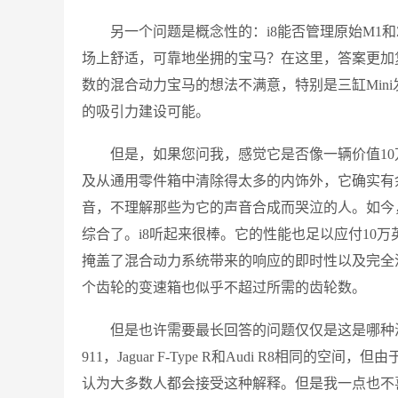
另一个问题是概念性的：i8能否管理原始M1和Z
场上舒适，可靠地坐拥的宝马？在这里，答案更加
数的混合动力宝马的想法不满意，特别是三缸Min
的吸引力建设可能。
但是，如果您问我，感觉它是否像一辆价值1
及从通用零件箱中清除得太多的内饰外，它确实有
音，不理解那些为它的声音合成而哭泣的人。如今
综合了。i8听起来很棒。它的性能也足以应付10
掩盖了混合动力系统带来的响应的即时性以及完全
个齿轮的变速箱也似乎不超过所需的齿轮数。
但是也许需要最长回答的问题仅仅是这是哪种
911，Jaguar F-Type R和Audi R8相
认为大多数人都会接受这种解释。但是我一点也不