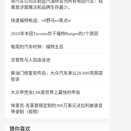
将汽车公司从制造汽油转变为所有电动汽车：结
果是涉案赌注和品牌生存最少。
快速福特枪战：v8野马vs焦点st
2020年丰田Tacoma优于福特Ranger的3个原因
每周的汽车时钟：福特五百
吉普牧马人自由泳池
柴油门修复软件后，大众汽车承认28,600项英国
投诉
大众甲壳虫LSR是世界上最快的甲虫
埃里克·克莱普顿定制的300万美元法拉利被录音
带录制（视频）
猜你喜欢