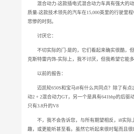
混合动力-这款插电式混合动力车具有强大的
质量-这款技术领先的汽车在15,000英里的行驶
悲惨的时刻。
讨厌它：
不切实际的门-是的，它们看起来确实很酷，
克斯特雷内饰-实际上，我不讨厌，但我希望它能
以前的报告：
迈凯轮650S和宝马i8有什么共同点？除了有
动2 + 2混合动力GT，另一个是具有641bhp的
只有3.8升的V8
不，我不会告诉您，与所有期望相反，i8实际
趣，或更能听甚至看。虽然它听起来很时髦而且很