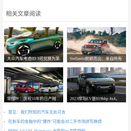
相关文章阅读
大众汽车考虑ID 3可兑换为第
Stellantis脱颖而出：来自所有
一个开放式EV
14个品牌的最
常绿叶：庆祝10年的日产贼
2023悍马EV是819bhp 4x4，
暴风雪
具有“最大越野
意见：我们所知的汽车无处可去
在新车的金融中的“爆炸”可能会对二手市场拼写麻烦
BMW 3.0 CSL Hommage-出色的一次性特别