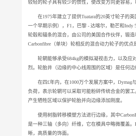
较轻的轮子具有较少的惯性，使改变方向更容易，
在1975年建立了提供Tuatara的20英寸轮子的英
一个早期示例），F1，巴黎 - 达喀尔，勒芒和Indy
轮毂和辐条的混合，由公司的美国合作伙伴，锻造和
Carbonfibre（单块）轮相反的混合动力轮子
轮辋能够承受684kg的模拟凝视击力，以及
烈。轮胎井（边缘的中心线周围的区域）是任何边
在四£年内，在1000万个发展方案中，Dym
负荷，表示轮辋可以采取可能粉碎传统合金的罢工
产生牺牲区域以保护轮胎并向边缘添加刚度。
使用树脂转移模塑方法进行边缘，其中CarbonFi
是一种三轴（多向）纤维，它在模具中略微覆盖。D
晰，高质量的饰面。