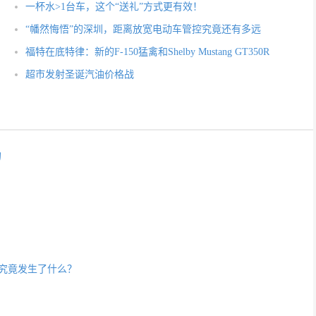
一杯水>1台车，这个“送礼”方式更有效！
“幡然悔悟”的深圳，距离放宽电动车管控究竟还有多远
福特在底特律：新的F-150猛禽和Shelby Mustang GT350R
超市发射圣诞汽油价格战
的
，究竟发生了什么？