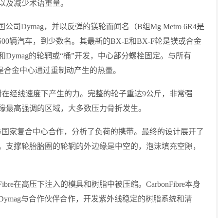
以及减少术语重量。
国公司Dymag，并以反弹的镁轮而闻名（B组Mg Metro 6R4是
 500辆汽车，到少数名。其最新的BX-E和BX-F轮是镁或合金
Dymag的轮辋或“桶”开发，中心部分螺栓固定。与所有
的优点是合金中心通过重制动产生的热量。
应对在经线速度下产生的力。完整的轮子重达9公斤，非常强
缘最高强调的区域，大多数压力骨折发生。
ag与国家复合中心合作，分析了负荷的携带。最终的设计展开了
。支撑轮胎胎圈的轮辋的外边缘是中空的，泡沫填充空隙，
bre在高压下注入的模具和树脂中被压缩。CarbonFibre本身
ymag与合作伙伴合作，开发紫外线稳定的树脂系统和清