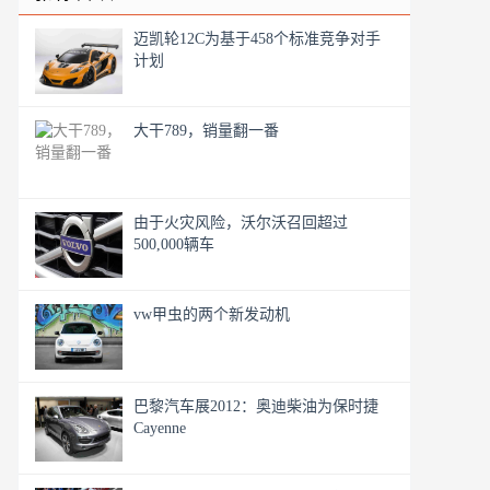
迈凯轮12C为基于458个标准竞争对手
计划
大干789，销量翻一番
由于火灾风险，沃尔沃召回超过
500,000辆车
vw甲虫的两个新发动机
巴黎汽车展2012：奥迪柴油为保时捷
Cayenne