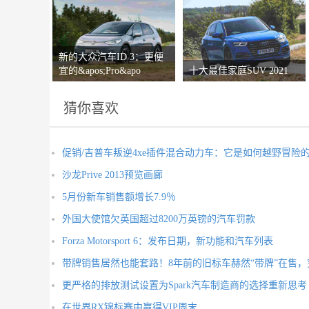
新的大众汽车ID 3：更便
宜的&apos;Pro&apo
十大最佳家庭SUV 2021
猜你喜欢
促销/吉普车叛逆4xe插件混合动力车：它是如何越野冒险
沙龙Prive 2013预览画廊
5月份新车销售额增长7.9％
外国大使馆欠英国超过8200万英镑的汽车罚款
Forza Motorsport 6：发布日期，新功能和汽车列表
带牌销售居然也能套路！8年前的旧标车赫然“带牌”在售
更严格的排放测试设置为Spark汽车制造商的选择重新思考
在世界RX锦标赛中赢得VIP周末