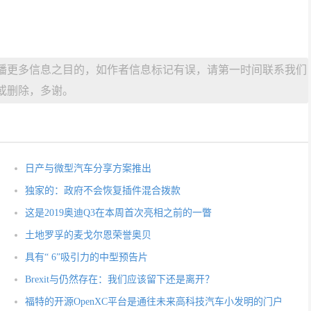
播更多信息之目的，如作者信息标记有误，请第一时间联系我们
或删除，多谢。
日产与微型汽车分享方案推出
独家的：政府不会恢复插件混合拨款
这是2019奥迪Q3在本周首次亮相之前的一瞥
土地罗孚的麦戈尔恩荣誉奥贝
具有“ 6”吸引力的中型预告片
Brexit与仍然存在：我们应该留下还是离开？
福特的开源OpenXC平台是通往未来高科技汽车小发明的门户