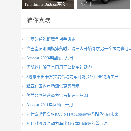
Pininfarina Battista评论
车推出
猜你喜欢
三菱的普锐斯竞争对手透露
当巴塞罗那国旗掉落时，瑞典人开始寻求另一个拉力赛冠
Autocar 2009年回顾：八月
迈凯轮排除了本田用于公路车的动力
3迹象丰田卡罗拉混合动力车可能会终止普锐斯生产
起亚在国内市场测试更高等级
荷兰合同制造商为宝马制造一些X1
Autocar 2011年回顾：十月
为什么斯巴鲁WRX / STI #Subielove将品牌推向未来
2014雅阁混合动力车比49cc本田超级幼兽节油