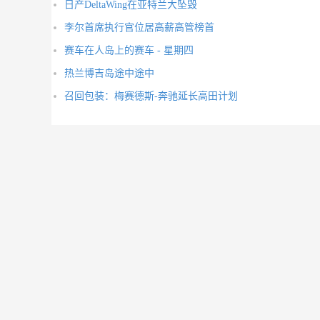
日产DeltaWing在亚特兰大坠毁
李尔首席执行官位居高薪高管榜首
赛车在人岛上的赛车 - 星期四
热兰博吉岛途中途中
召回包装：梅赛德斯-奔驰延长高田计划