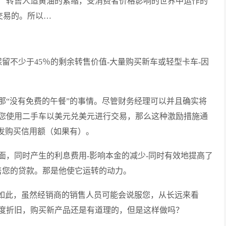
厂转售人造黄油的紧缩，受消费者价格影响的世界中运作的
交易的。所以…
留不少于45％的剩余转售价值-大量购买新车或轻型卡车-因
那“没有免费的午餐”的事情。尽管财务经理可以并且确实将
您使用二手车以美元兑美元进行交易，那么这种激励措施通
批发购买信用额（如果有）。
面，同时产生的利息费用-影响本金的减少-同时有效地提高了
售您的贷款。那是他使它运转的动力。
确如此，虽然经销商的销售人员可能会说服您，从长远来看
度折旧，购买新产品还是有道理的，但是这样做吗？