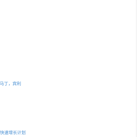
斯顿马丁，宾利
以支持快速增长计划