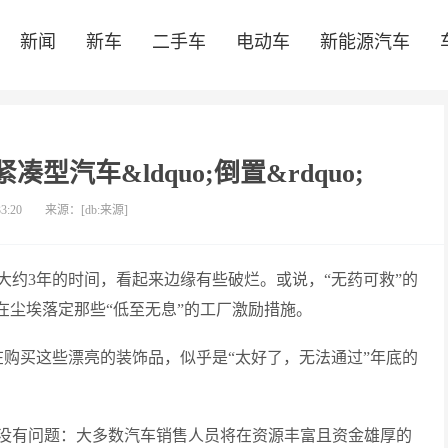
新闻
新车
二手车
电动车
新能源汽车
汽车&ldquo;倒置&rdquo;
33:20
来源：[db:来源]
大约3年的时间，看起来边缘有些破烂。或说，“无药可救”的
在尘埃落定那些“低至无息”的工厂激励措施。
在购买这些漂亮的装饰品，似乎是“太好了，无法通过”年底的
没有问题：大多数汽车销售人员将在资源丰富且资金雄厚的