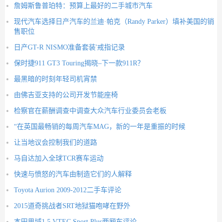
詹姆斯鲁普珀特：预算上最好的二手城市汽车
现代汽车选择日产汽车的兰迪·帕克（Randy Parker）填补美国的销
售职位
日产GT-R NISMO准备套装'戒指记录
保时捷911 GT3 Touring揭晓–下一款911R？
最黑暗的时刻年轻司机宵禁
由佛吉亚支持的公司开发节能座椅
检察官在薪酬调查中调查大众汽车行业委员会老板
“在英国最畅销的每周汽车MAG，新的一年是重振的时候
让当地议会控制我们的道路
马自达加入全球TCR赛车运动
快速与愤怒的汽车由制造它们的人解释
Toyota Aurion 2009-2012二手车评论
2015道奇挑战者SRT地狱猫咆哮在野外
本田思域1.5 VTEC Sport Plus两厢车评论