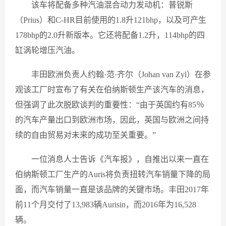
该车将配备多种汽油混合动力发动机：普锐斯
（Prius）和C-HR目前使用的1.8升121bhp，以及可产生
178bhp的2.0升新版本。它还将配备1.2升，114bhp的四
缸涡轮增压汽油。
丰田欧洲负责人约翰·范·齐尔（Johan van Zyl）在参
观该工厂时宣布了有关在伯纳斯顿生产该汽车的消息，
但强调了此次脱欧谈判的重要性：“由于英国约有85％
的汽车产量出口到欧洲市场，因此，英国与欧洲之间持
续的自由贸易对未来的成功至关重要。”
一位消息人士告诉《汽车报》，自推出以来一直在
伯纳斯顿工厂生产的Auris将负责扭转汽车销量下降的局
面，而汽车销量一直是该品牌的关键市场。丰田2017年
前11个月交付了13,983辆Aurisin，而2016年为16,528
辆。