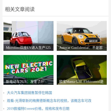
相关文章阅读
Microlino双座EV进入生产125
Autocar Confidential：不是那
英里的距离
么迷你迷你
新电动车2021：发生了什
欧宝Manta GSE Elektromod是
么？
工厂生产的经典EV
大众汽车集团销售暂停在韩国
观看-光滑崭新的梅赛德斯概念车的视频，该概念车可改
2019款福特Everest价格，规格和发布日期