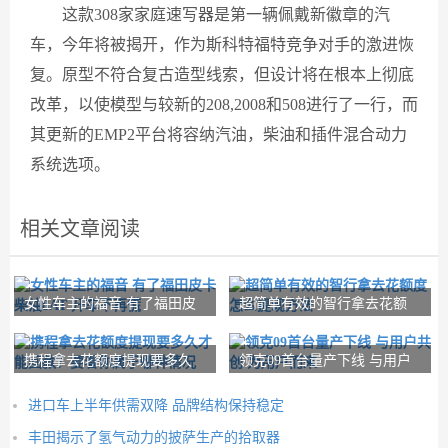
这款308家家庭速写器是第一辆佩戴新徽章的汽
车，今年将被揭开，作为斯科特福特竞争对手的激进恢
复。原型不符合复古造型线索，但设计将在根本上彻底
改革，以使模型与较新的208,2008和508进行了一行，而
其更新的EMP2平台将容纳汽油，柴油和插件混合动力
系统选项。
相关文章阅读
女性车主的福音 有了福田皮
超简单有效的智行拿去花额
卡柴油8AT 开
度怎么提现方法
携程拿去花额度提现要多久
领克09首台量产下线 与用户
才能回款？要看你
共创 为用户而来
进口车上半年供需双降 品牌结构保持稳定
丰田揭示了氢气动力的披萨生产的拾取器