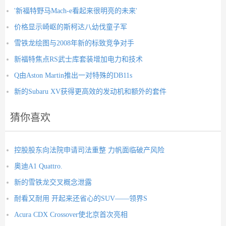
'新福特野马Mach-e看起来很明亮的未来'
价格显示崎岖的斯柯达八幼伐童子军
雪铁龙绘图与2008年新的标致竞争对手
新福特焦点RS武士库套装增加电力和技术
Q由Aston Martin推出一对特殊的DB11s
新的Subaru XV获得更高效的发动机和额外的套件
猜你喜欢
控股股东向法院申请司法重整 力帆面临破产风险
奥迪A1 Quattro.
新的雪铁龙交叉概念泄露
耐看又耐用 开起来还省心的SUV——领界S
Acura CDX Crossover使北京首次亮相