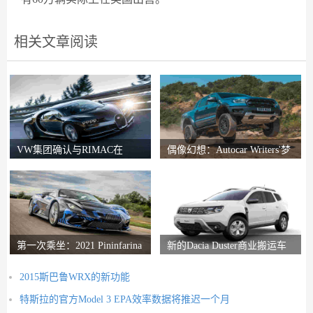
相关文章阅读
VW集团确认与RIMAC在
偶像幻想：Autocar Writers'梦
Bugatti合资企业中的会谈
想二手车
第一次乘坐：2021 Pininfarina
新的Dacia Duster商业搬运车
Battista评论
推出
2015斯巴鲁WRX的新功能
特斯拉的官方Model 3 EPA效率数据将推迟一个月