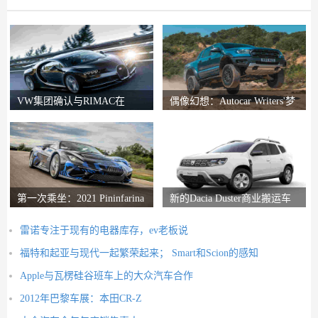
VW集团确认与RIMAC在
偶像幻想：Autocar Writers'梦
Bugatti合资企业中的会谈
想二手车
第一次乘坐：2021 Pininfarina
新的Dacia Duster商业搬运车
Battista评论
推出
雷诺专注于现有的电器库存，ev老板说
福特和起亚与现代一起繁荣起来； Smart和Scion的感知
Apple与瓦楞硅谷班车上的大众汽车合作
2012年巴黎车展：本田CR-Z