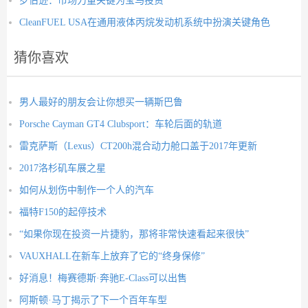
罗伯逊：市场力量关键为宝马投资
CleanFUEL USA在通用液体丙烷发动机系统中扮演关键角色
猜你喜欢
男人最好的朋友会让你想买一辆斯巴鲁
Porsche Cayman GT4 Clubsport：车轮后面的轨道
雷克萨斯（Lexus）CT200h混合动力舱口盖于2017年更新
2017洛杉矶车展之星
如何从划伤中制作一个人的汽车
福特F150的起停技术
“如果你现在投资一片捷豹，那将非常快速看起来很快”
VAUXHALL在新车上放弃了它的“终身保修”
好消息！梅赛德斯·奔驰E-Class可以出售
阿斯顿·马丁揭示了下一个百年车型