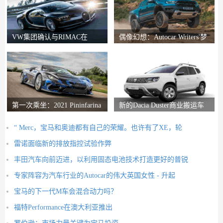
VW集团确认与RIMAC在
偶像幻想：Autocar Writers'梦
Bugatti合资企业中的会谈
想二手车
第一次乘坐：2021 Pininfarina
新的Dacia Duster商业搬运车
Battista评论
推出
“ Merc，宝马和奥迪都有自己的荣耀。也许有了XE，轮
雷诺面临新的排放指控试验作弊
丰田汽车向前迈进，以利用固态电池技术打造更好的普锐
专家阵容为汽车行业的Autocar的伟大英国女性 - 升起
宝马的下一代M车会混合动力吗？
福特Performance在澳大利亚推出