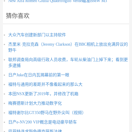
New Alfa Romeo Giulia Quadrifoglio Verde瞄准BMW M3
猜你喜欢
大众汽车创建新部门以主持软件
杰里米·克拉克森（Jeremy Clarkson）在BBC相机上放出充满异议的
野牛
联邦调查局向高级行政人员收费，车轮从柴油门上掉下来；看到更
多逮捕
日产Juke在日内瓦揭幕前的第一眼
福特与通用的差距并不像看起来的那么大
本田NSX更新了2019年，并修改了机箱
梅赛德斯计划大力推动数字化
福特谢尔比GT350野马在野外尖叫（视频）
日产e-NV200 VIP概念是电动豪华轿车
巴菲特寻求豁免德克萨斯法律