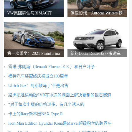
VW集团确认与RIMAC在
偶像幻想：Autocar Writers'梦
Bugatti合资企业中的会谈
想二手车
第一次乘坐：2021 Pininfarina
新的Dacia Duster商业搬运车
Battista评论
推出
雷诺·弗朗斯（Renault Fluence Z.E.）和日产叶子
福特汽车装配线庆祝成立100周年
Ulrich Bez：阿斯顿马丁'不是出售'
路虎揽胜运动版SVR在冰冻的湖面上解决复制的银石赛道
“对于每次出版的价格过多，有几个诱人的
卡上的Racy新本田NSX Type R
Iron Man Edition Hyundai Kona是Marvel超级粉丝的跨界车