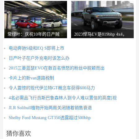
常绿叶：庆祝10年的日产贼
2023悍马EV是819bhp 4x4，
暴风雪
具有“最大越野
电动奔驰S级和EQ S即将上市
日产叶子在户外充电时该怎么办
2015三菱蓝瑟EVO在数百名愤怒的粉丝中脱颖而出
卡片上的新van道路税制
令人震惊的现代伊兰特GT概念车获得600马力
4名必需品飞行员斯巴鲁森林人到令人难以置信的高度[视
JLR Solihull植物开始两周关闭随着销售衰退
Shelby Ford Mustang GT350透露超过500bhp
猜你喜欢