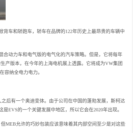
掀背车和轿跑车，轿车在品牌的122年历史上最昂贵的车辆中
件混合动力车和电气版的电气化的汽车策略。但是，它将每年
ept的生产版本，在今年的上海电机展上透露。它将成为VW集团
旨在容纳全电力电力。
汽车，在不久之后有一个奥迪变体。由于公司在中国的蓬勃发展，斯柯达
是EVS的一个关键发展中地区，所以它会在2020年出现。
iaq之间，但MEB允许的巧妙包装应该意味着其内部空间至少是对这些