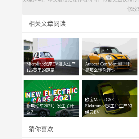
修改
相关文章阅读
Microlino双座EV进入生产
Autocar Confidential：不
125英里的距离
是那么迷你迷你
欧宝Manta GSE
新电动车2021：发生了什
Elektromod是工厂生产的
么？
经典EV
猜你喜欢