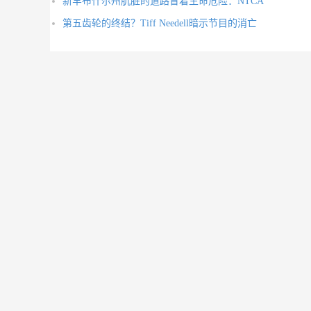
新罕布什尔州肮脏的道路冒着生命危险：NTCA
第五齿轮的终结？Tiff Needell暗示节目的消亡